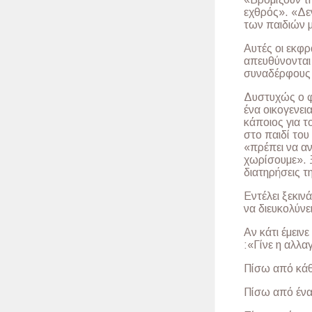
εχθρός». «Δεν
των παιδιών μ
Αυτές οι εκφρ
απευθύνονται 
συναδέρφους μ
Δυστυχώς ο φα
ένα οικογενει
κάποιος για τ
στο παιδί του
«πρέπει να αν
χωρίσουμε». Ξ
διατηρήσεις τ
Εντέλει ξεκιν
να διευκολύνε
Αν κάτι έμειν
:«Γίνε η αλλα
Πίσω από κάθ
Πίσω από ένα