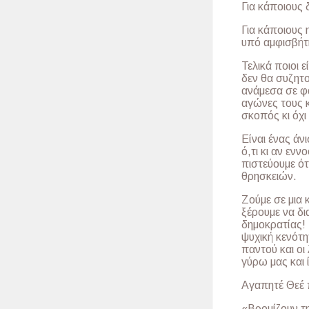
Για κάποιους 
Για κάποιους 
υπό αμφισβήτ
Τελικά ποιοι ε
δεν θα συζητ
ανάμεσα σε φ
αγώνες τους κ
σκοπός κι όχι
Είναι ένας άν
ό,τι κι αν ενν
πιστεύουμε ό
θρησκειών.
Ζούμε σε μια 
ξέρουμε να δι
δημοκρατίας! 
ψυχική κενότη
παντού και οι
γύρω μας και 
Αγαπητέ Θεέ 
«Βρομίζουν τ