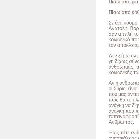
Πίσω από μια 
Πίσω από κάθ
Σε ένα κόσμο
Ανατολή, Βόρε
σαν απειλή το
κοινωνικό πρό
τον αποκλεισ
Δεν ξέρω αν 
γη δίχως σύν
ανθρωπιάς, τη
κοινωνικής τά
Αν η ανθρωπό
οι Σύριοι είν
που μας αντι
πώς θα το αλ
ανάγκη να διηγ
ανάγκη που πέ
ταπεινοφροσύν
Άνθρωπος.
Έως τότε ενάν
ανασφάλειας 