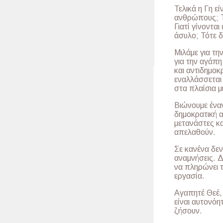
Τελικά η Γη ε
ανθρώπους; Τό
Γιατί γίνονται
άσυλο; Τότε δ
Μιλάμε για τη
για την αγάπη
και αντιδημο
εναλλάσσεται 
στα πλαίσια μ
Βιώνουμε ένα
δημοκρατική α
μετανάστες κα
απελαθούν.
Σε κανένα δεν
αναμνήσεις. Δ
να πληρώνει τ
εργασία.
Αγαπητέ Θεέ,
είναι αυτονόη
ζήσουν.