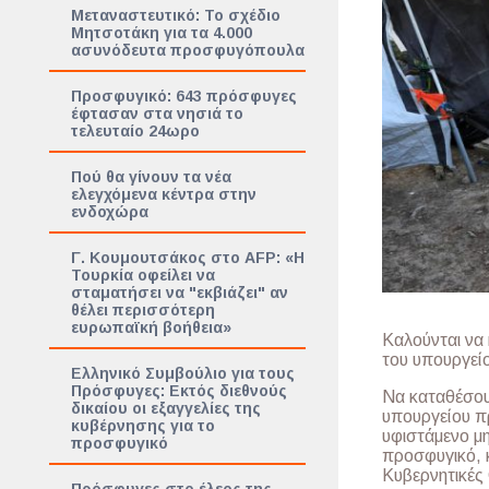
Μεταναστευτικό: Το σχέδιο
Μητσοτάκη για τα 4.000
ασυνόδευτα προσφυγόπουλα
Προσφυγικό: 643 πρόσφυγες
έφτασαν στα νησιά το
τελευταίο 24ωρο
Πού θα γίνουν τα νέα
ελεγχόμενα κέντρα στην
ενδοχώρα
Γ. Κουμουτσάκος στο AFP: «Η
Τουρκία οφείλει να
σταματήσει να "εκβιάζει" αν
θέλει περισσότερη
ευρωπαϊκή βοήθεια»
Καλούνται να 
του υπουργεί
Ελληνικό Συμβούλιο για τους
Πρόσφυγες: Εκτός διεθνούς
Nα καταθέσουν
δικαίου οι εξαγγελίες της
υπουργείου πρ
κυβέρνησης για το
υφιστάμενο μ
προσφυγικό
προσφυγικό, κ
Κυβερνητικές