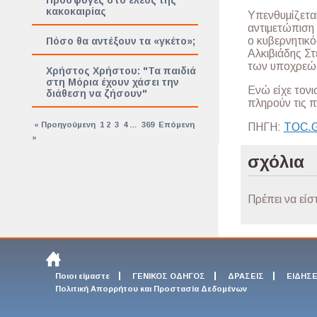
Πρόσφυγες στο έλεος της
κακοκαιρίας
Υπενθυμίζεται
αντιμετώπιση
ο κυβερνητικ
Πόσο θα αντέξουν τα «γκέτο»;
Αλκιβιάδης Στ
των υποχρεώσε
Χρήστος Χρήστου: "Τα παιδιά
στη Μόρια έχουν χάσει την
Ενώ είχε τον
διάθεση να ζήσουν"
πληρούν τις 
« Προηγούμενη
1
2
3
4
…
369
Επόμενη
ΠΗΓΗ:
ΤΟC.
»
σχόλια
Πρέπει να είσ
Ποιοι είμαστε
ΓΕΝΙΚΟΣ ΟΔΗΓΟΣ
ΔΡΑΣΕΙΣ
ΕΙΔΗΣΕ
Πολιτική Απορρήτου και Προστασία Δεδομένων