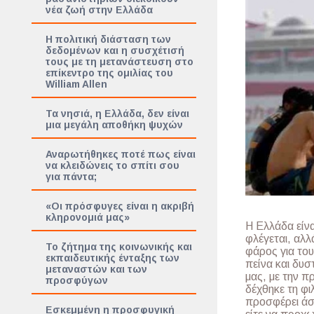
νέα ζωή στην Ελλάδα
Η πολιτική διάσταση των
δεδομένων και η συσχέτισή
τους με τη μετανάστευση στο
επίκεντρο της ομιλίας του
William Allen
Τα νησιά, η Ελλάδα, δεν είναι
μια μεγάλη αποθήκη ψυχών
Αναρωτήθηκες ποτέ πως είναι
να κλειδώνεις το σπίτι σου
για πάντα;
«Οι πρόσφυγες είναι η ακριβή
κληρονομιά μας»
Η Ελλάδα είνα
φλέγεται, αλλ
Το ζήτημα της κοινωνικής και
φάρος για το
εκπαιδευτικής ένταξης των
πείνα και δυσ
μεταναστών και των
μας, με την π
προσφύγων
δέχθηκε τη φι
προσφέρει άσ
Εσκεμμένη η προσφυγική