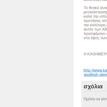
Το θετικό είν
μετανάστευση
καλεί την υπό
προτάσεις απ
την καλύτερη 
αυτόν των Αθη
προσφέρουν σ
στο ύψος των
Η ΚΑΘΗΜΕΡΙΝ
http://www.kat
ypo8esh-olwn
σχόλια
Πρέπει να είσ