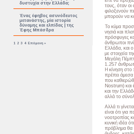
είτε να προχω
δυστυχία στην Ελλάδα;
τους, όταν οι
φιλοξενούν π
Ένας έφηβος ασυνόδευτος
μπορούν να κ
μετανάστης, μία ιστορία
δύναμης και ελπίδας | της
Το κύμα προσ
Έφης Μπάσδρα
νησιά και πλα
πρόσφυγες και
άνθρωποι πνίγ
1
2
3
4
Επόμενη »
Ελλάδα, και 
με στοιχεία 
Μεγάλη Πέμπτ
1.257 άνθρωπο
Η κίνηση στο 
πρέπει άμεσα 
που καθιερώθη
Nostrum) και 
και την Ελλά
αλλά το σύνολ
Αλλά τι γίνετ
είναι ότι για
νοοτροπίας κα
κυνική ιδέα ό
πρόβλημα θα ε
άνδρες, κατά