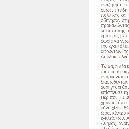
αναζήτηση καλ
όμως, επειδή 
πολιτικής και 
οδήγησαν στη
προκαλώντας 
κατάστασης α
κράτηση, με π
χωρίς να γνω
την εγκατάλε
αιτούντων, το
Ασύλου, αλλά
Τώρα, η νέα κ
από τις προη
ανοργανωσιά 
διασωθέντων ε
χορηγήσει άσ
επίσπευσε τη
Περίπου 10.0
χρόνου, όπου 
μόνο χίλιες θ
ώρα, κέντρα 
εγκλείστων. Α
Αθήνας, ανοί
αλλά ίσως κα