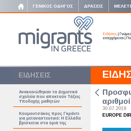
ΓΕΝΙΚΟΣ ΟΔΗΓΟΣ
ΔΡΑΣΕΙΣ
ΜΕΛΕΤ
Ειδήσεις
|
Γνώμε
εισερχόμενοι
|
Πο
ΕΙΔΗΣ
ΕΙΔΗΣΕΙΣ
Προσφυγ
Ανακοινώθηκαν τα Δημοτικά
σχολεία που αποκτούν Τάξεις
αριθμοί
Υποδοχής μαθητών
30.07.2019
Κουμουτσάκος προς Γκράντι
EUROPE DI
για μεταναστευτικό: Η Ελλάδα
βρίσκεται στα όριά της