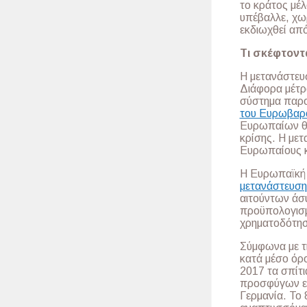
το κράτος μέλ
υπέβαλλε, χωρ
εκδιωχθεί από
Τι σκέφτοντ
Η μετανάστευσ
Διάφορα μέτρα
σύστημα παρο
του Ευρωβαρ
Ευρωπαίων θέ
κρίσης. Η μετ
Ευρωπαίους κ
Η Ευρωπαϊκή 
μετανάστευση
αιτούντων άσυ
προϋπολογισμ
χρηματοδότησ
Σύμφωνα με 
κατά μέσο όρ
2017 τα σπίτι
προσφύγων είν
Γερμανία. Το