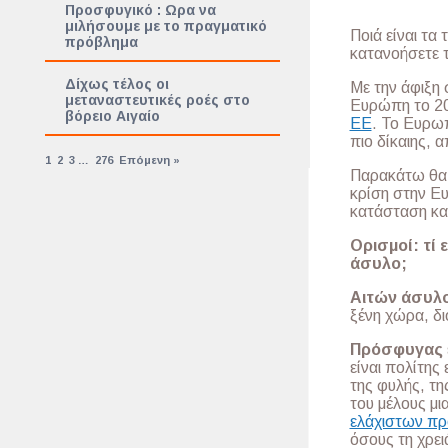
Προσφυγικό : Ωρα να
μιλήσουμε με το πραγματικό
Ποιά είναι τα
πρόβλημα
κατανοήσετε 
Δίχως τέλος οι
Με την άφιξη
μεταναστευτικές ροές στο
Ευρώπη το 2
βόρειο Αιγαίο
ΕΕ
. Το Ευρω
πιο δίκαιης, 
1
2
3
…
276
Επόμενη »
Παρακάτω θα β
κρίση στην Ευρ
κατάσταση και
Ορισμοί: τί 
άσυλο;
Αιτών άσυλ
ξένη χώρα, δι
Πρόσφυγας
είναι πολίτης
της φυλής, τη
του μέλους μι
ελάχιστων π
όσους τη χρει