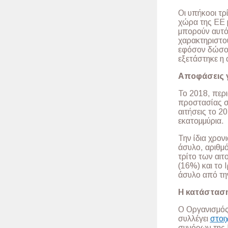
Οι υπήκοοι τ
χώρα της ΕΕ 
μπορούν αυτό
χαρακτηριστο
εφόσον δώσου
εξετάστηκε η 
Αποφάσεις γ
Το 2018, περ
προστασίας στ
αιτήσεις το 20
εκατομμύρια.
Την ίδια χρον
άσυλο, αριθμ
τρίτο των αιτ
(16%) και το
άσυλο από τη
Η κατάστασ
Ο Οργανισμός
συλλέγει
στοι
συνόρων της 