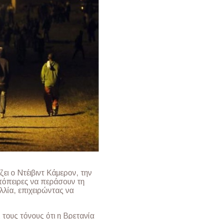
ει ο Ντέιβιντ Κάμερον, την
πόπειρες να περάσουν τη
λλία, επιχειρώντας να
τους τόνους ότι η Βρετανία