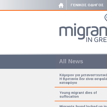
ΓΕΝΙΚΟΣ ΟΔΗΓΟΣ
All News
Κάμερον για μεταναστευτικό
Η Βρετανία δεν είναι ασφαλ
καταφύγιο
Young migrant dies of
suffocation
Migrants found locked up in