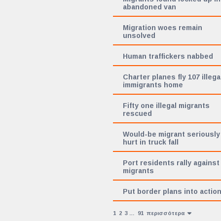
abandoned van
Migration woes remain
unsolved
Human traffickers nabbed
Charter planes fly 107 illega
immigrants home
Fifty one illegal migrants
rescued
Would-be migrant seriously
hurt in truck fall
Port residents rally against
migrants
Put border plans into actio
1
2
3
…
91
περισσότερα