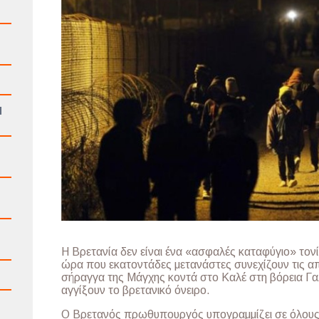
l
Η Βρετανία δεν είναι ένα «ασφαλές καταφύγιο» τονίζ
ώρα που εκατοντάδες μετανάστες συνεχίζουν τις α
n
σήραγγα της Μάγχης κοντά στο Καλέ στη βόρεια Γα
αγγίξουν το βρετανικό όνειρο.
Ο Βρετανός πρωθυπουργός υπογραμμίζει σε όλους 