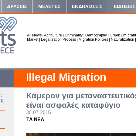
ΔΡΑΣΕΙΣ
ΜΕΛΕΤΕΣ
ΕΚΔΗΛΩΣΕΙΣ
ΕΙΔΗΣΕΙΣ
All News
|
Agriculture
|
Criminality
|
Demography
|
Greek Emigrant
Market
|
Legalization Process
|
Migration Policies
|
Naturalization
Illegal Migration
Κάμερον για μεταναστευτικό:
:
ές
είναι ασφαλές καταφύγιο
30.07.2015
ΤΑ ΝΕΑ