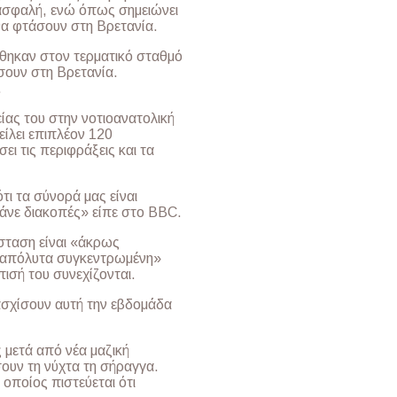
ς ασφαλή, ενώ όπως σημειώνει
να φτάσουν στη Βρετανία.
ώθηκαν στον τερματικό σταθμό
ουν στη Βρετανία.
.
είας του στην νοτιοανατολική
τείλει επιπλέον 120
ει τις περιφράξεις και τα
ότι τα σύνορά μας είναι
πάνε διακοπές» είπε στο BBC.
σταση είναι «άκρως
ι «απόλυτα συγκεντρωμένη»
πισή του συνεχίζονται.
σχίσουν αυτή την εβδομάδα
 μετά από νέα μαζική
ουν τη νύχτα τη σήραγγα.
 οποίος πιστεύεται ότι