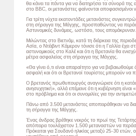
θα κάνει τα πάντα για να διατηρήσει τα σύνορά τη
στο BBC, οι μετανάστες φαίνονται αποφασισμένοι 
Για τρίτη νύχτα εκατοντάδες μετανάστες συγκεντρ
στη σήραγγα της Μάγχης, προσπαθώντας να περάσ
Αστυνομικές δυνάμεις, ωστόσο, τους απομάκρυναν
Μιλώντας στο Βιετνάμ, κατά τη διάρκεια της περιοδ
Ασία, ο Ντέιβιντ Κάμερον τόνισε ότι η Γαλλία έχει σ
αστυνομικούς στο Καλέ και ότι η Βρετανία θα ενισχύσ
μέτρα ασφαλείας στη σήραγγα της Μάγχης.
«Θα γίνει ό,τι είναι απαραίτητο για να βεβαιωθούμε 
ασφαλή και ότι οι Βρετανοί τουρίστες μπορούν να 
O βρετανός πρωθυπουργός αναγνώρισε ότι η κατά
ανησυχητική», αλλά επέμεινε ότι η κυβέρνηση είνα
στο πρόβλημα και ότι οι συνομιλίες για την αντιμετώ
Πάνω από 3.500 μετανάστες αποπειράθηκαν να δια
τη σήραγγα της Μάγχης.
Ένας άνδρας βρέθηκε νεκρός το πρωί της Τετάρτης
απόπειρα τουλάχιστον 1.500 μεταναστών να περάσ
Πρόκειται για Σουδανό ηλικίας μεταξύ 25-30 ετών, ο