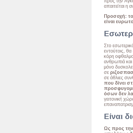
προς την Άγκ
απαιτείται η
Προσοχή: το 
είναι ευρωτο
Εσωτερι
Στο εσωτερικό
εντούτοις, θα
κόρη οφθαλμού
ανθρωπιά και
μόνο δυσκολεύ
σε
ριζοσπασ
σε άθλιες συν
που δίνει σ
προσφυγομε
όσων δεν λα
γειτονική χώρ
επαναπατρισμ
Είναι δ
Ως προς την 