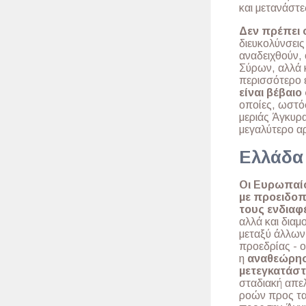
και μετανάστε
Δεν πρέπει 
διευκολύνσεις
αναδειχθούν,
Σύρων, αλλά κ
περισσότερο ε
είναι βέβαι
οποίες, ωστό
μεριάς Άγκυρα
μεγαλύτερο α
Ελλάδα 
Οι Ευρωπαίο
με προειδοπ
τους ενδιαφ
αλλά και διαμ
μεταξύ άλλων:
προεδρίας - ο
η
αναθεώρησ
μετεγκατάστ
σταδιακή απε
ροών προς τα