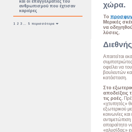
και οι επαγγελματίες του
χώρα.
ανθρωπισμού που έχτισαν
καριέρες
Το
προσφυγ
Μερικές σκέψ
1
2
3
…
5
περισσότερα
να οδηγηθο
λύσεις.
Διεθνής
Απαιτείται εκ
συμπατριώτες 
οφείλει να το
βουλευτών και
κατάσταση.
Στο εξωτερι
αποδείξεις 
τις ροές.
Πρέπ
«χτυπητές» θέ
εξωτερικού με
κοινωνίες και
αντιμετώπιση 
απαραίτητο να
«αλυσίδας» εν