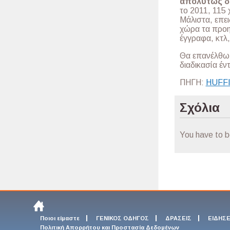
απολύτως δι
το 2011, 115 
Μάλιστα, επει
χώρα τα προη
έγγραφα, κτλ,
Θα επανέλθω μ
διαδικασία έν
ΠΗΓΗ:
HUFF
Σχόλια
You have to 
Ποιοι είμαστε
ΓΕΝΙΚΟΣ ΟΔΗΓΟΣ
ΔΡΑΣΕΙΣ
ΕΙΔΗΣΕ
Πολιτική Απορρήτου και Προστασία Δεδομένων