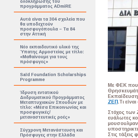
ολοκλήρωσης του
προγράμματος ADmiRE
Αυτά είναι τα 304 σχολεία που
θα υποδεχτούν
προσφυγόπουλα – Τα 84
στην Αττική
Νέο εκπαιδευτικό υλικό της
Ύπατης Αρμοστείας με τίτλο:
«Μαθαίνουμε για τους
πρόσφυγες»
Saïd Foundation Scholarships
Programme
Με ΦΕΚ που 
Θρησκευμά
Ίδρυση εντατικού
Εκπαίδευσης
Διιδρυματικού Προγράμματος
ΖΕΠ
.
Τι είνα
Μεταπτυχιακών Σπουδών με
τίτλο: «Μέσα Επικοινωνίας και
Στόχος των 
προσφυγικές/
μεταναστευτικές ροές»
ευάλωτες κο
μουσουλμανό
υποστηρικτι
Σύγχρονη Μετανάστευση και
Στις τάξεις 
Πρόσφυγες στην Ελλάδα