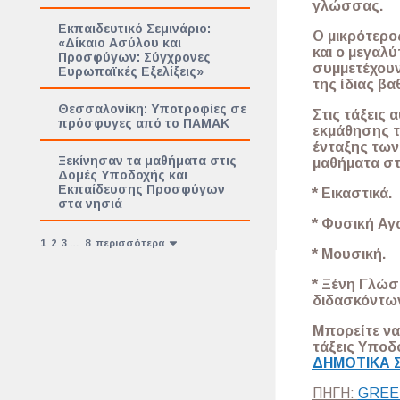
γλώσσας.
Εκπαιδευτικό Σεμινάριο:
Ο μικρότερο
«Δίκαιο Ασύλου και
και ο μεγαλύ
Προσφύγων: Σύγχρονες
συμμετέχουν
Ευρωπαϊκές Εξελίξεις»
της ίδιας βα
Θεσσαλονίκη: Υποτροφίες σε
Στις τάξεις
πρόσφυγες από το ΠΑΜΑΚ
εκμάθησης τ
ένταξης των
Ξεκίνησαν τα μαθήματα στις
μαθήματα στ
Δομές Υποδοχής και
Εκπαίδευσης Προσφύγων
* Εικαστικά.
στα νησιά
* Φυσική Αγ
1
2
3
…
8
περισσότερα
* Μουσική.
* Ξένη Γλώσ
διδασκόντων
Μπορείτε να
τάξεις Υπο
ΔΗΜΟΤΙΚΑ 
ΠΗΓΗ:
GREE