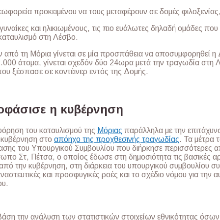
λεωφορεία προκειμένου να τους μεταφέρουν σε δομές φιλοξενίας,
, γυναίκες και ηλικιωμένους, τις πιο ευάλωτες δηλαδή ομάδες πο
καταυλισμό στη Λέσβο.
από τη Μόρια γίνεται σε μία προσπάθεια να αποσυμφορηθεί η 
000 άτομα, γίνεται σχεδόν δύο 24ωρα μετά την τραγωδία στη 
που ξέσπασε σε κοντέινερ εντός της Δομής.
οφάσισε η κυβέρνηση
φόρηση του καταυλισμού της
Μόριας
παράλληλα με την επιτάχυνσ
 κυβέρνηση στο
απόηχο της προχθεσινής τραγωδίας
. Τα μέτρα
ρίασης του Υπουργικού Συμβουλίου που διήρκησε περισσότερες 
ωπο Στ, Πέτσα, ο οποίος έδωσε στη δημοσιότητα τις βασικές αρ
ό την κυβέρνηση, στη διάρκεια του υπουργικού συμβουλίου συ
ταναστευτικές και προσφυγικές ροές και το σχέδιο νόμου για την
ου.
βάση την ανάλυση των στατιστικών στοιχείων εθνικότητας όσων 