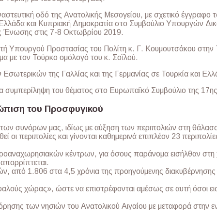
ναστευτική οδό της Ανατολικής Μεσογείου, με σχετικό έγγραφο 
 Ελλάδα και Κυπριακή Δημοκρατία στο Συμβούλιο Υπουργών Δικ
 Ένωσης στις 7-8 Οκτωβρίου 2019.
ή Υπουργού Προστασίας του Πολίτη κ. Γ. Κουμουτσάκου στην 
έμα με τον Τούρκο ομόλογό του κ. Σοϊλού.
Εσωτερικών της Γαλλίας και της Γερμανίας σε Τουρκία και Ελλ
ια συμπερίληψη του θέματος στο Ευρωπαϊκό Συμβούλιο της 17η
τώπιση του Προσφυγικού
των συνόρων μας, ιδίως με αύξηση των περιπολιών στη θάλασσ
εί οι περιπολίες και γίνονται καθημερινά επιπλέον 23 περιπολί
ροαναχωρησιακών κέντρων, για όσους παράνομα εισήλθαν στη χ
 απορρίπτεται.
, από 1.806 στα 4,5 χρόνια της προηγούμενης διακυβέρνησης 
φαλούς χώρας», ώστε να επιστρέφονται αμέσως σε αυτή όσοι ε
όρησης των νησιών του Ανατολικού Αιγαίου με μεταφορά στην 