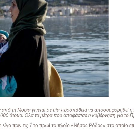
από τη Μόρια γίνεται σε μία προσπάθεια να αποσυμφορηθεί η
.000 άτομα. Όλα τα μέτρα που αποφάσισε η κυβέρνηση για το 
σε λίγο πριν τις 7 το πρωί το πλοίο «Νήσος Ρόδος» στο οποίο 