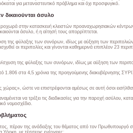
ρόκειται για μεταναστευτικό πρόβλημα και όχι προσφυγικό.
εν δικαιούνται άσυλο
 προχωρά στην κατασκευή κλειστών προαναχωρησιακών κέντρω
καιούνται άσυλο, ή η αίτησή τους απορρίπτεται.
υση της φύλαξης των συνόρων, ιδίως με αύξηση των περιπολιώ
σχυθεί οι περιπολίες και γίνονται καθημερινά επιπλέον 23 περιπ
ίσχυση της φύλαξης των συνόρων, ιδίως με αύξηση των περιπ
 1.806 στα 4,5 χρόνια της προηγούμενης διακυβέρνησης ΣΥΡΙΖ
ς χώρας», ώστε να επιστρέφονται αμέσως σε αυτή όσοι εισήλθ
αναμένεται να τρέξει τις διαδικασίες για την παροχή ασύλου, κα
ικό νομοσχέδιο.
οβλήματος
ος, πέραν της ανάδειξης του θέματος από τον Πρωθυπουργό στ
 Υόρκη, με τέσσερις ενέργειες: