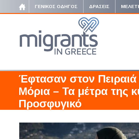
ΓΕΝΙΚΟΣ ΟΔΗΓΟΣ
ΔΡΑΣΕΙΣ
ΜΕΛΕΤ
Έφτασαν στον Πειραιά
Μόρια – Τα μέτρα της κ
Προσφυγικό