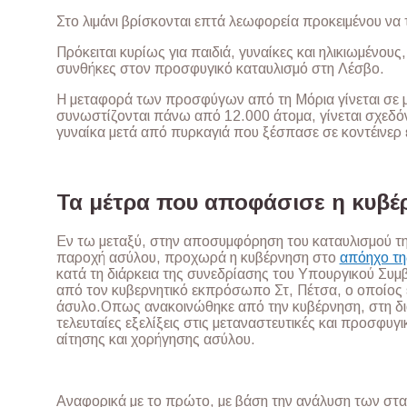
Στο λιμάνι βρίσκονται επτά λεωφορεία προκειμένου να 
Πρόκειται κυρίως για παιδιά, γυναίκες και ηλικιωμένου
συνθήκες στον προσφυγικό καταυλισμό στη Λέσβο.
Η μεταφορά των προσφύγων από τη Μόρια γίνεται σε 
συνωστίζονται πάνω από 12.000 άτομα, γίνεται σχεδό
γυναίκα μετά από πυρκαγιά που ξέσπασε σε κοντέινερ 
Τα μέτρα που αποφάσισε η κυβέ
Εν τω μεταξύ, στην αποσυμφόρηση του καταυλισμού τ
παροχή ασύλου, προχωρά η κυβέρνηση στο
απόηχο τη
κατά τη διάρκεια της συνεδρίασης του Υπουργικού Συ
από τον κυβερνητικό εκπρόσωπο Στ, Πέτσα, ο οποίος έ
άσυλο.Οπως ανακοινώθηκε από την κυβέρνηση, στη διά
τελευταίες εξελίξεις στις μεταναστευτικές και προσφυγ
αίτησης και χορήγησης ασύλου.
Αναφορικά με το πρώτο, με βάση την ανάλυση των στατ