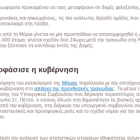
λεωφορεία προκειμένου να τους μεταφέρουν σε δομές φιλοξενίας,
, γυναίκες και ηλικιωμένους, τις πιο ευάλωτες δηλαδή ομάδες πο
καταυλισμό στη Λέσβο.
από τη Μόρια γίνεται σε μία προσπάθεια να αποσυμφορηθεί η 
000 άτομα, γίνεται σχεδόν δύο 24ωρα μετά την τραγωδία στη 
που ξέσπασε σε κοντέινερ εντός της Δομής.
οφάσισε η κυβέρνηση
φόρηση του καταυλισμού της
Μόριας
παράλληλα με την επιτάχυνσ
 κυβέρνηση στο
απόηχο της προχθεσινής τραγωδίας
. Τα μέτρα
ρίασης του Υπουργικού Συμβουλίου που διήρκησε περισσότερες 
ωπο Στ, Πέτσα, ο οποίος έδωσε στη δημοσιότητα τις βασικές αρ
ό την κυβέρνηση, στη διάρκεια του υπουργικού συμβουλίου συ
ταναστευτικές και προσφυγικές ροές και το σχέδιο νόμου για την
ου.
βάση την ανάλυση των στατιστικών στοιχείων εθνικότητας όσων 