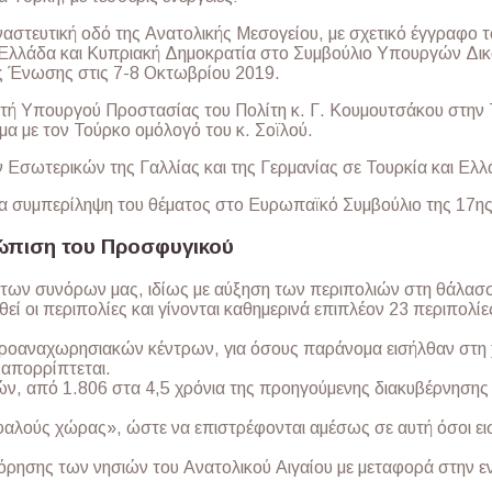
ναστευτική οδό της Ανατολικής Μεσογείου, με σχετικό έγγραφο 
 Ελλάδα και Κυπριακή Δημοκρατία στο Συμβούλιο Υπουργών Δικ
 Ένωσης στις 7-8 Οκτωβρίου 2019.
ή Υπουργού Προστασίας του Πολίτη κ. Γ. Κουμουτσάκου στην 
έμα με τον Τούρκο ομόλογό του κ. Σοϊλού.
Εσωτερικών της Γαλλίας και της Γερμανίας σε Τουρκία και Ελλ
ια συμπερίληψη του θέματος στο Ευρωπαϊκό Συμβούλιο της 17η
τώπιση του Προσφυγικού
των συνόρων μας, ιδίως με αύξηση των περιπολιών στη θάλασσ
εί οι περιπολίες και γίνονται καθημερινά επιπλέον 23 περιπολί
ροαναχωρησιακών κέντρων, για όσους παράνομα εισήλθαν στη χ
 απορρίπτεται.
, από 1.806 στα 4,5 χρόνια της προηγούμενης διακυβέρνησης 
φαλούς χώρας», ώστε να επιστρέφονται αμέσως σε αυτή όσοι ε
όρησης των νησιών του Ανατολικού Αιγαίου με μεταφορά στην 