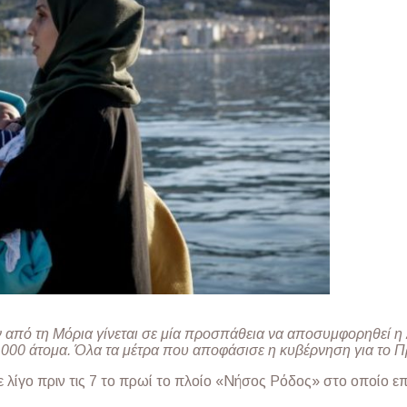
από τη Μόρια γίνεται σε μία προσπάθεια να αποσυμφορηθεί η
.000 άτομα. Όλα τα μέτρα που αποφάσισε η κυβέρνηση για το 
σε λίγο πριν τις 7 το πρωί το πλοίο «Νήσος Ρόδος» στο οποίο 