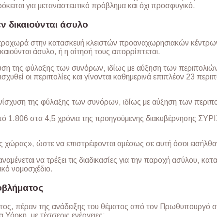
ρόκειται για μεταναστευτικό πρόβλημα και όχι προσφυγικό.
εν δικαιούνται άσυλο
 προχωρά στην κατασκευή κλειστών προαναχωρησιακών κέντρω
καιούνται άσυλο, ή η αίτησή τους απορρίπτεται.
υση της φύλαξης των συνόρων, ιδίως με αύξηση των περιπολιώ
σχυθεί οι περιπολίες και γίνονται καθημερινά επιπλέον 23 περιπ
ίσχυση της φύλαξης των συνόρων, ιδίως με αύξηση των περιπ
 1.806 στα 4,5 χρόνια της προηγούμενης διακυβέρνησης ΣΥΡΙΖ
ς χώρας», ώστε να επιστρέφονται αμέσως σε αυτή όσοι εισήλθ
αναμένεται να τρέξει τις διαδικασίες για την παροχή ασύλου, κα
ικό νομοσχέδιο.
οβλήματος
ος, πέραν της ανάδειξης του θέματος από τον Πρωθυπουργό στ
 Υόρκη, με τέσσερις ενέργειες: