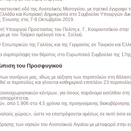
ναστευτική οδό της Ανατολικής Μεσογείου, με σχετικό έγγραφο 
 Ελλάδα και Κυπριακή Δημοκρατία στο Συμβούλιο Υπουργών Δικ
 Ένωσης στις 7-8 Οκτωβρίου 2019.
ή Υπουργού Προστασίας του Πολίτη κ. Γ. Κουμουτσάκου στην 
έμα με τον Τούρκο ομόλογό του κ. Σοϊλού.
Εσωτερικών της Γαλλίας και της Γερμανίας σε Τουρκία και Ελλ
ια συμπερίληψη του θέματος στο Ευρωπαϊκό Συμβούλιο της 17η
τώπιση του Προσφυγικού
των συνόρων μας, ιδίως με αύξηση των περιπολιών στη θάλασσ
εί οι περιπολίες και γίνονται καθημερινά επιπλέον 23 περιπολί
ροαναχωρησιακών κέντρων, για όσους παράνομα εισήλθαν στη χ
 απορρίπτεται.
, από 1.806 στα 4,5 χρόνια της προηγούμενης διακυβέρνησης 
φαλούς χώρας», ώστε να επιστρέφονται αμέσως σε αυτή όσοι ε
όρησης των νησιών του Ανατολικού Αιγαίου με μεταφορά στην 