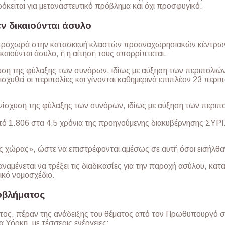
ρόκειται για μεταναστευτικό πρόβλημα και όχι προσφυγικό.
εν δικαιούνται άσυλο
 προχωρά στην κατασκευή κλειστών προαναχωρησιακών κέντρω
καιούνται άσυλο, ή η αίτησή τους απορρίπτεται.
υση της φύλαξης των συνόρων, ιδίως με αύξηση των περιπολιώ
σχυθεί οι περιπολίες και γίνονται καθημερινά επιπλέον 23 περιπ
ίσχυση της φύλαξης των συνόρων, ιδίως με αύξηση των περιπ
 1.806 στα 4,5 χρόνια της προηγούμενης διακυβέρνησης ΣΥΡΙΖ
ς χώρας», ώστε να επιστρέφονται αμέσως σε αυτή όσοι εισήλθ
αναμένεται να τρέξει τις διαδικασίες για την παροχή ασύλου, κα
ικό νομοσχέδιο.
οβλήματος
ος, πέραν της ανάδειξης του θέματος από τον Πρωθυπουργό στ
 Υόρκη, με τέσσερις ενέργειες: