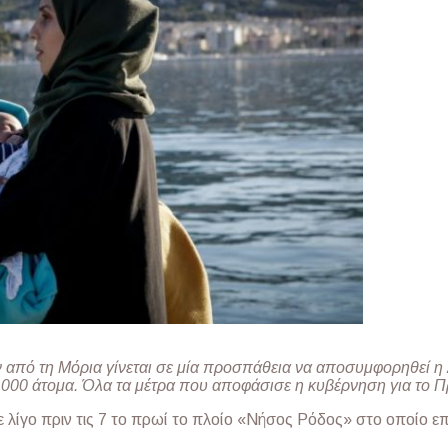
από τη Μόρια γίνεται σε μία προσπάθεια να αποσυμφορηθεί η
.000 άτομα. Όλα τα μέτρα που αποφάσισε η κυβέρνηση για το 
σε λίγο πριν τις 7 το πρωί το πλοίο «Νήσος Ρόδος» στο οποίο 