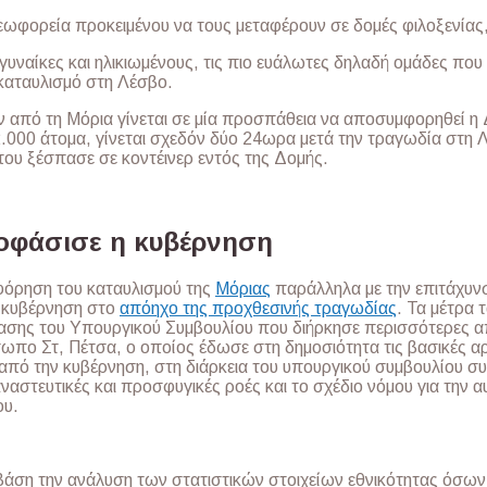
λεωφορεία προκειμένου να τους μεταφέρουν σε δομές φιλοξενίας,
, γυναίκες και ηλικιωμένους, τις πιο ευάλωτες δηλαδή ομάδες πο
καταυλισμό στη Λέσβο.
από τη Μόρια γίνεται σε μία προσπάθεια να αποσυμφορηθεί η 
000 άτομα, γίνεται σχεδόν δύο 24ωρα μετά την τραγωδία στη 
που ξέσπασε σε κοντέινερ εντός της Δομής.
οφάσισε η κυβέρνηση
φόρηση του καταυλισμού της
Μόριας
παράλληλα με την επιτάχυνσ
 κυβέρνηση στο
απόηχο της προχθεσινής τραγωδίας
. Τα μέτρα
ρίασης του Υπουργικού Συμβουλίου που διήρκησε περισσότερες 
ωπο Στ, Πέτσα, ο οποίος έδωσε στη δημοσιότητα τις βασικές αρ
ό την κυβέρνηση, στη διάρκεια του υπουργικού συμβουλίου συ
ταναστευτικές και προσφυγικές ροές και το σχέδιο νόμου για την
ου.
βάση την ανάλυση των στατιστικών στοιχείων εθνικότητας όσων 