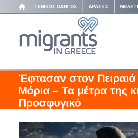
ΓΕΝΙΚΟΣ ΟΔΗΓΟΣ
ΔΡΑΣΕΙΣ
ΜΕΛΕΤ
Έφτασαν στον Πειραιά
Μόρια – Τα μέτρα της κ
Προσφυγικό