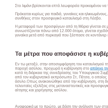
Στο λιμάνι βρίσκονται επτά λεωφορεία προκειμένου να 
Πρόκειται κυρίως για παιδιά, γυναίκες και ηλικιωμένου
συνθήκες στον προσφυγικό καταυλισμό στη Λέσβο.
Η μεταφορά των προσφύγων από τη Μόρια γίνεται σε 
συνωστίζονται πάνω από 12.000 άτομα, γίνεται σχεδό
γυναίκα μετά από πυρκαγιά που ξέσπασε σε κοντέινερ 
Τα μέτρα που αποφάσισε η κυβέ
Εν τω μεταξύ, στην αποσυμφόρηση του καταυλισμού τ
παροχή ασύλου, προχωρά η κυβέρνηση στο
απόηχο τη
κατά τη διάρκεια της συνεδρίασης του Υπουργικού Συ
από τον κυβερνητικό εκπρόσωπο Στ, Πέτσα, ο οποίος έ
άσυλο.Οπως ανακοινώθηκε από την κυβέρνηση, στη διά
τελευταίες εξελίξεις στις μεταναστευτικές και προσφυγ
αίτησης και χορήγησης ασύλου.
Αναφορικά με το πρώτο, με βάση την ανάλυση των στατ