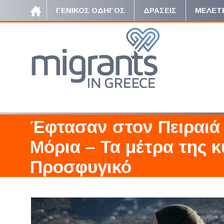
ΓΕΝΙΚΟΣ ΟΔΗΓΟΣ
ΔΡΑΣΕΙΣ
ΜΕΛΕΤ
Έφτασαν στον Πειραιά
Μόρια – Τα μέτρα της κ
Προσφυγικό