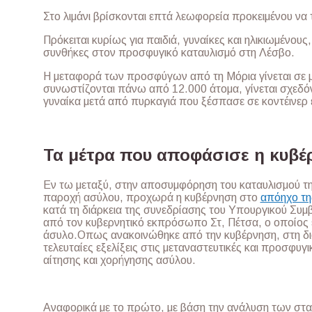
Στο λιμάνι βρίσκονται επτά λεωφορεία προκειμένου να 
Πρόκειται κυρίως για παιδιά, γυναίκες και ηλικιωμένου
συνθήκες στον προσφυγικό καταυλισμό στη Λέσβο.
Η μεταφορά των προσφύγων από τη Μόρια γίνεται σε 
συνωστίζονται πάνω από 12.000 άτομα, γίνεται σχεδό
γυναίκα μετά από πυρκαγιά που ξέσπασε σε κοντέινερ 
Τα μέτρα που αποφάσισε η κυβέ
Εν τω μεταξύ, στην αποσυμφόρηση του καταυλισμού τ
παροχή ασύλου, προχωρά η κυβέρνηση στο
απόηχο τη
κατά τη διάρκεια της συνεδρίασης του Υπουργικού Συ
από τον κυβερνητικό εκπρόσωπο Στ, Πέτσα, ο οποίος έ
άσυλο.Οπως ανακοινώθηκε από την κυβέρνηση, στη διά
τελευταίες εξελίξεις στις μεταναστευτικές και προσφυγ
αίτησης και χορήγησης ασύλου.
Αναφορικά με το πρώτο, με βάση την ανάλυση των στατ