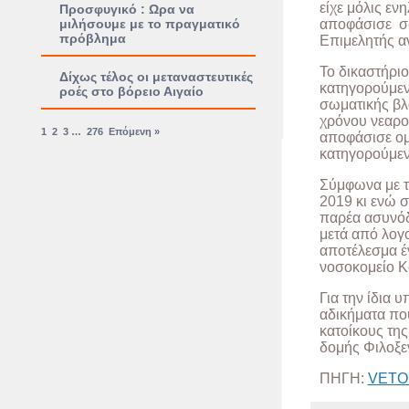
είχε μόλις εν
Προσφυγικό : Ωρα να
μιλήσουμε με το πραγματικό
αποφάσισε σω
πρόβλημα
Επιμελητής α
Το δικαστήριο
Δίχως τέλος οι μεταναστευτικές
κατηγορούμενο
ροές στο βόρειο Αιγαίο
σωματικής βλ
χρόνου νεαρο
1
2
3
…
276
Επόμενη »
αποφάσισε ο
κατηγορούμε
Σύμφωνα με 
2019 κι ενώ σ
παρέα ασυνόδ
μετά από λογ
αποτέλεσμα έν
νοσοκομείο Κ
Για την ίδια 
αδικήματα που
κατοίκους τη
δομής Φιλοξε
ΠΗΓΗ:
VETO