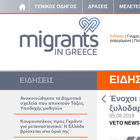
ΓΕΝΙΚΟΣ ΟΔΗΓΟΣ
ΔΡΑΣΕΙΣ
ΜΕΛΕΤΕ
Ειδήσεις
|
Γνώμες
εισερχόμενοι
|
Πολ
ΕΙΔΗ
ΕΙΔΗΣΕΙΣ
Ένοχοι 
Ανακοινώθηκαν τα Δημοτικά
σχολεία που αποκτούν Τάξεις
ξυλοδαρ
Υποδοχής μαθητών
05.08.2019
Κουμουτσάκος προς Γκράντι
VETO NEWS
για μεταναστευτικό: Η Ελλάδα
βρίσκεται στα όριά της