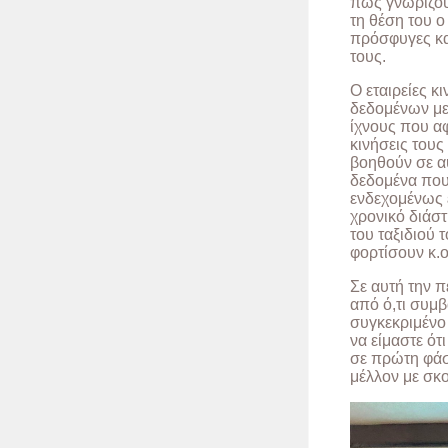
πώς γνωρίζουμ
τη θέση του 
πρόσφυγες κα
τους.
Ο εταιρείες 
δεδομένων με
ίχνους που α
κινήσεις τους
βοηθούν σε αυ
δεδομένα πο
ενδεχομένως 
χρονικό διάστ
του ταξιδιού τ
φορτίσουν κ.ο
Σε αυτή την π
από ό,τι συμβ
συγκεκριμένο 
να είμαστε ό
σε πρώτη φάσ
μέλλον με σκο