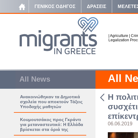
ΓΕΝΙΚΟΣ ΟΔΗΓΟΣ
ΔΡΑΣΕΙΣ
ΜΕΛΕΤΕ
|
Agriculture
|
Crim
Legalization Pro
All N
All News
Η πολιτ
Ανακοινώθηκαν τα Δημοτικά
σχολεία που αποκτούν Τάξεις
συσχέτι
Υποδοχής μαθητών
επίκεντ
Κουμουτσάκος προς Γκράντι
06.06.2019
για μεταναστευτικό: Η Ελλάδα
βρίσκεται στα όριά της