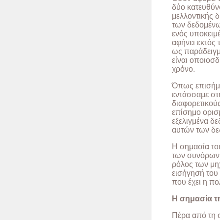
δύο κατευθύν
μελλοντικής 
των δεδομένων
ενός υποκειμ
αφήνει εκτός 
ως παράδειγμ
είναι οποιοσ
χρόνο.
Όπως επισήμαν
εντάσσαμε στ
διαφορετικούς
επίσημο ορισ
εξελιγμένα δε
αυτών των δε
Η σημασία το
των συνόρων 
ρόλος των μη
εισήγησή του 
που έχει η πο
Η σημασία τ
Πέρα από τη 