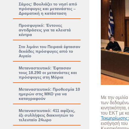
Σάμος: Βουλιάζει το νησί από
πρόσφυγες και μετανάστες –
Δραματική η κατάσταση
Προσφυγικό: Έντονες
αντιδράσεις για τα κλειστά
κέντρα
Στο λιμάνι του Πειραιά έφτασαν
δεκάδες πρόσφυγες από το
Αιγαίο
Μεταναστευτικό: Έφτασαν
τους 18.290 οι μετανάστες και
πρόσφυγες στη Μόρια
Μεταναστευτικό: Προθεσμία 10
ημερών στις ΜΚΟ για να
Με την ομιλία
καταγραφούν
των δεδομένω
κινητικότητα,
Μεταναστευτικό: 411 αφίξεις,
του ΕΚΤ με κ
έξι συλλήψεις διακινητών το
Τεκμηρίωσης:
τελευταίο 24ωρο
εισήγησή του
Κινητικότητα»