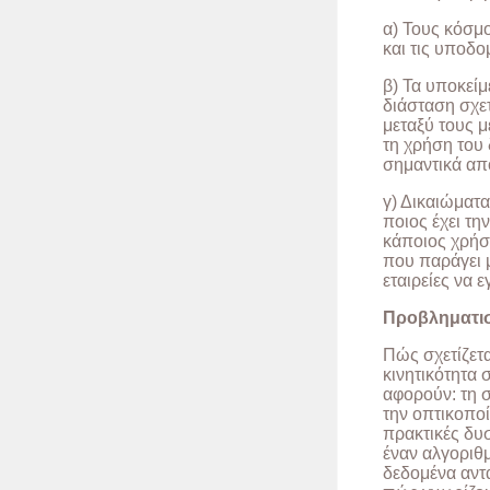
α) Τους κόσμο
και τις υποδο
β) Τα υποκείμ
διάσταση σχετ
μεταξύ τους 
τη χρήση του 
σημαντικά από
γ) Δικαιώματα
ποιος έχει τη
κάποιος χρήστ
που παράγει μ
εταιρείες να 
Προβληματισ
Πώς σχετίζετα
κινητικότητα 
αφορούν: τη 
την οπτικοπο
πρακτικές δυσ
έναν αλγοριθμ
δεδομένα αντα