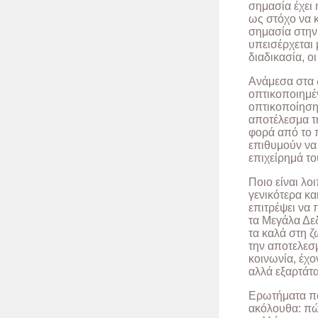
σημασία έχει
ως στόχο να κ
σημασία στην
υπεισέρχεται
διαδικασία, ο
Ανάμεσα στα 
οπτικοποιημέ
οπτικοποίησης
αποτέλεσμα τ
φορά από το π
επιθυμούν να 
επιχείρημά το
Ποιο είναι λο
γενικότερα κα
επιτρέψει να
τα Μεγάλα Δεδ
τα καλά στη 
την αποτελεσ
κοινωνία, έχο
αλλά εξαρτάτα
Ερωτήματα που
ακόλουθα: πώ