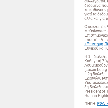
συλλέγονται, 
δεδομένα που
κατευθύνουν μ
γιατί τα δεδομ
αλλά και για τ
Ο κύκλος δια
Μαθαίνοντας 
Επιστημονικό
υποστήριξη τ
«Επιστήμη, Τ
Εθνικού και 
Η 1η διάλεξη
Καθηγητή Σύγ
Λουξεμβούργο
(Luxembourg 
η 2η διάλεξη 
Ερευνών, Ινστ
Υδατοκαλλιερ
3η διάλεξη στ
President of I
Human Rights
ΠΗΓΗ:
ΕΘΝΙ