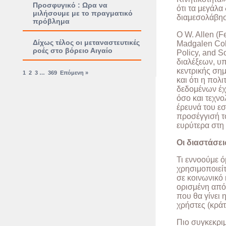
Προσφυγικό : Ωρα να
ότι τα μεγάλα
μιλήσουμε με το πραγματικό
διαμεσολάβηση
πρόβλημα
Ο W. Allen (F
Δίχως τέλος οι μεταναστευτικές
Madgalen Coll
ροές στο βόρειο Αιγαίο
Policy, and S
διαλέξεων, υπ
κεντρικής σημ
1
2
3
…
369
Επόμενη »
και ότι η πολ
δεδομένων έχε
όσο και τεχνο
έρευνά του εσ
προσέγγισή τ
ευρύτερα στη
Οι διαστάσει
Τι εννοούμε 
χρησιμοποιείτ
σε κοινωνικό 
ορισμένη από
που θα γίνει
χρήστες (κράτη
Πιο συγκεκριμ