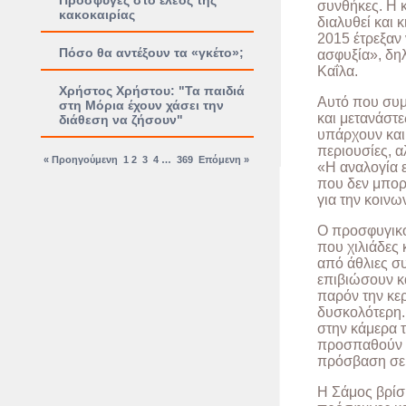
Πρόσφυγες στο έλεος της
συνθήκες. Η κ
κακοκαιρίας
διαλυθεί και 
2015 έτρεξαν
Πόσο θα αντέξουν τα «γκέτο»;
ασφυξία», δη
Καΐλα.
Χρήστος Χρήστου: "Τα παιδιά
Αυτό που συμ
στη Μόρια έχουν χάσει την
και μετανάστε
διάθεση να ζήσουν"
υπάρχουν και 
περιουσίες, α
« Προηγούμενη
1
2
3
4
…
369
Επόμενη »
«Η αναλογία ε
που δεν μπορο
για την κοινω
Ο προσφυγικός
που χιλιάδες 
από άθλιες συ
επιβιώσουν κ
παρόν την κερ
δυσκολότερη.
στην κάμερα 
προσπαθούν μ
πρόσβαση σε 
Η Σάμος βρίσκ