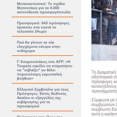
Μεταναστευτικό: Το σχέδιο
Μητσοτάκη για τα 4.000
ασυνόδευτα προσφυγόπουλα
Προσφυγικό: 643 πρόσφυγες
έφτασαν στα νησιά το
τελευταίο 24ωρο
Πού θα γίνουν τα νέα
ελεγχόμενα κέντρα στην
ενδοχώρα
Γ. Κουμουτσάκος στο AFP: «Η
Τουρκία οφείλει να σταματήσει
να "εκβιάζει" αν θέλει
Τη δραματική 
περισσότερη ευρωπαϊκή
οδοιπορικό τ
βοήθεια»
πρόσφυγες κα
αυτοσχέδιους 
Ελληνικό Συμβούλιο για τους
προσαρμογής 
Πρόσφυγες: Εκτός διεθνούς
δικαίου οι εξαγγελίες της
Σύμφωνα με τ
κυβέρνησης για το
συμβιώσουν 8.
προσφυγικό
συμβίωση δύσ
αυτή η κατάστ