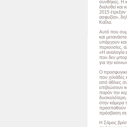
συνθήκες. Η κ
διαλυθεί και 
2015 έτρεξαν
ασφυξία», δη
Καΐλα.
Αυτό που συμ
και μετανάστε
υπάρχουν και 
περιουσίες, α
«Η αναλογία ε
που δεν μπορο
για την κοινω
Ο προσφυγικός
που χιλιάδες 
από άθλιες συ
επιβιώσουν κ
παρόν την κερ
δυσκολότερη.
στην κάμερα 
προσπαθούν μ
πρόσβαση σε 
Η Σάμος βρίσκ