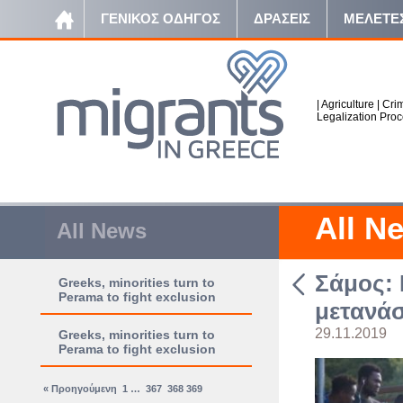
ΓΕΝΙΚΟΣ ΟΔΗΓΟΣ
ΔΡΑΣΕΙΣ
ΜΕΛΕΤΕ
|
Agriculture
|
Crim
Legalization Pro
All N
All News
Σάμος: 
Greeks, minorities turn to
Perama to fight exclusion
μετανάσ
29.11.2019
Greeks, minorities turn to
Perama to fight exclusion
« Προηγούμενη
1
…
367
368
369