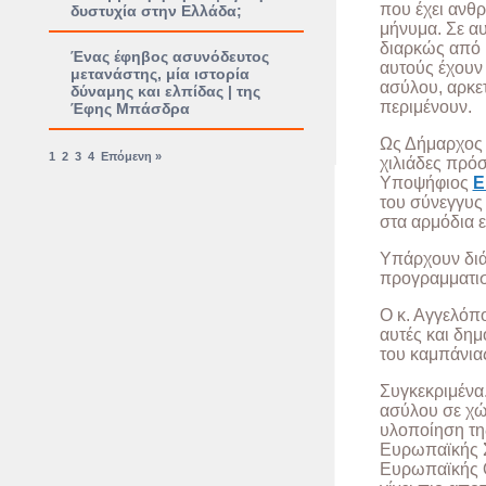
που έχει ανθρ
δυστυχία στην Ελλάδα;
μήνυμα. Σε α
διαρκώς από 
Ένας έφηβος ασυνόδευτος
αυτούς έχουν
μετανάστης, μία ιστορία
ασύλου, αρκετ
δύναμης και ελπίδας | της
περιμένουν.
Έφης Μπάσδρα
Ως Δήμαρχος ε
1
2
3
4
Επόμενη »
χιλιάδες πρό
Υποψήφιος
Ε
του σύνεγγυς 
στα αρμόδια 
Υπάρχουν διάφ
προγραμματισ
Ο κ. Αγγελόπο
αυτές και δημ
του καμπάνια
Συγκεκριμένα.
ασύλου σε χώ
υλοποίηση τη
Ευρωπαϊκής Σ
Ευρωπαϊκής Ο