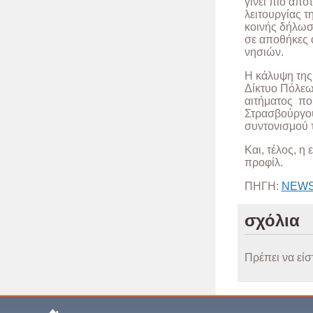
γίνει πιο απο
λειτουργίας τ
κοινής δήλωσ
σε αποθήκες
νησιών.
Η κάλυψη της
Δίκτυο Πόλεω
αιτήματος πο
Στρασβούργου
συντονισμού 
Και, τέλος, 
προφίλ.
ΠΗΓΗ:
NEW
σχόλια
Πρέπει να είσ