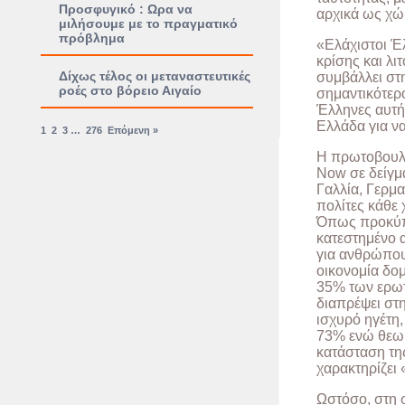
Προσφυγικό : Ωρα να
αρχικά ως χώ
μιλήσουμε με το πραγματικό
πρόβλημα
«Ελάχιστοι Έλ
κρίσης και λι
Δίχως τέλος οι μεταναστευτικές
συμβάλλει στ
ροές στο βόρειο Αιγαίο
σημαντικότερο
Έλληνες αυτή
Ελλάδα για ν
1
2
3
…
276
Επόμενη »
Η πρωτοβουλί
Now σε δείγμα
Γαλλία, Γερμα
πολίτες κάθε 
Όπως προκύπτ
κατεστημένο 
για ανθρώπου
οικονομία δομ
35% των ερωτ
διαπρέψει στ
ισχυρό ηγέτη
73% ενώ θεωρ
κατάσταση της
χαρακτηρίζει
Ωστόσο, στη 