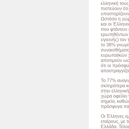
ελληνική τους
πιστεύουν ότι
υποστηρίζουν 
Ωστόσο η χώρ
και οι Έλληνε
που φτάνουν 
ερωτηθέντων έ
υγιεινής) το
το 38% γνωρίζ
συναισθήματα
ευρωπαϊκών χ
αποτιμούν ωσ
ότι οι πρόσφυ
αποστραγγίζο
Το 77% αναγνω
σκληρότερα κ
στην ελληνική
χώρα οφείλει 
σημεία, καθώς
πρόσφυγα παρ
Οι Έλληνες εμ
εταίρους, με 
Ελλάδα. Τέλος