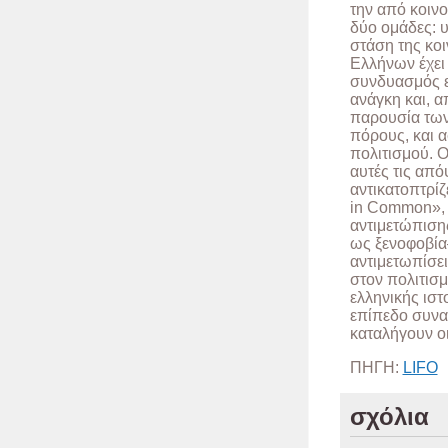
την από κοιν
δύο ομάδες: 
στάση της κοι
Ελλήνων έχει 
συνδυασμός ε
ανάγκη και, α
παρουσία των
πόρους, και 
πολιτισμού. 
αυτές τις από
αντικατοπτρί
in Common», κ
αντιμετώπιση
ως ξενοφοβία
αντιμετωπίσει
στον πολιτισ
ελληνικής ιστ
επίπεδο συναί
καταλήγουν ο
ΠΗΓΗ:
LIFO
σχόλια