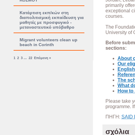
ΚΟΣΜΟΥ
primarily offe
exceptional c
Κατάρτιση εκπ/κών στη
courses.
διαπολιτισμική εκπαίδευση για
μαθητές με προσφυγικό -
The Foundatio
μεταναστευτικό υπόβαθρο
University of
Migrant volunteers clean up
Before submi
beach in Corinth
sections:
About o
1
2
3
…
22
Επόμενη »
Our eligi
English
Refere
The sch
What do
How to 
Please take yo
programme. If
ΠΗΓΗ:
SAID
σχόλια