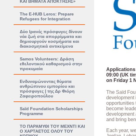
ΚΑΙ ΒΗΜΑΤΑ ΑΠΟΚΤΗΣΗΣ»
The E-HUB Leros: Prepare
Refugees for Integration
Δύο Ιρανές πρόσφυγες δίνουν
νέα ζωή στα απορρίμματα και
δημιουργούν κοσμήματα και
διακοσμητικά αντικείμενα
Samos Volunteers: Δράση
εθελοντικού καθαρισμού στην
προκυμαία
Applications
09:00 (UK ti
on Friday 1 
Ενδυναμώνοντας θύματα
ανθρώπινου εμπορίου και
πρόσφυγες | της Δρ Φιόρη
The Saïd Fou
Ζαφειροπούλου
development i
opportunities 
become leader
Saïd Foundation Scholarships
Programme
development a
and bring bene
TΟ ΠΑΡΑΜΥΘΙ ΤΟΥ ΜΕΧΝΤΙ ΚΑΙ
Each year, we
Ο ΧΑΡΤΑΕΤΟΣ ΟΛΟΥ ΤΟΥ
Jordan, Leban