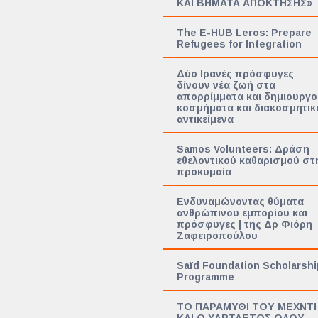
ΚΑΙ ΒΗΜΑΤΑ ΑΠΟΚΤΗΣΗΣ»
The E-HUB Leros: Prepare
Refugees for Integration
Δύο Ιρανές πρόσφυγες
δίνουν νέα ζωή στα
απορρίμματα και δημιουργ
κοσμήματα και διακοσμητικ
αντικείμενα
Samos Volunteers: Δράση
εθελοντικού καθαρισμού στ
προκυμαία
Ενδυναμώνοντας θύματα
ανθρώπινου εμπορίου και
πρόσφυγες | της Δρ Φιόρη
Ζαφειροπούλου
Saïd Foundation Scholarsh
Programme
TΟ ΠΑΡΑΜΥΘΙ ΤΟΥ ΜΕΧΝΤΙ