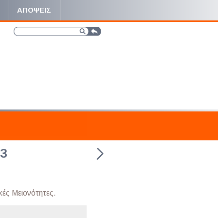
ΑΠΟΨΕΙΣ
93
κές Μειονότητες.