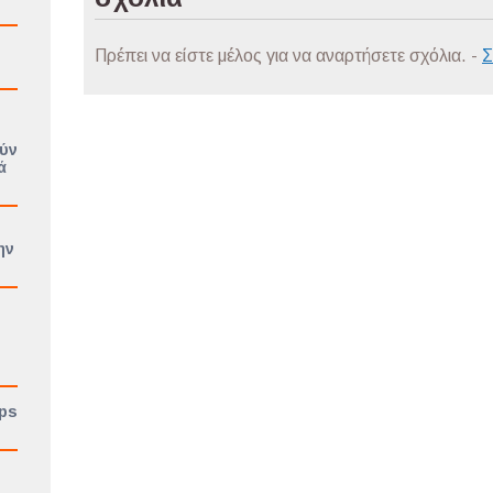
Πρέπει να είστε μέλος για να αναρτήσετε σχόλια. -
Σ
ούν
ά
ην
ips