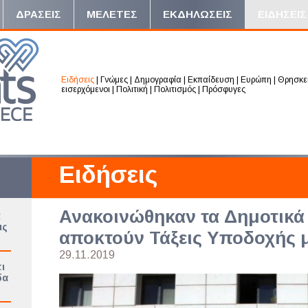
ΔΡΑΣΕΙΣ
ΜΕΛΕΤΕΣ
ΕΚΔΗΛΩΣΕΙΣ
ΕΙΔΗΣΕΙΣ
Ειδήσεις
|
Γνώμες
|
Δημογραφία
|
Εκπαίδευση
|
Ευρώπη
|
Θρησκε
εισερχόμενοι
|
Πολιτική
|
Πολιτισμός
|
Πρόσφυγες
Ειδήσεις
Ανακοινώθηκαν τα Δημοτικά
ά
ις
αποκτούν Τάξεις Υποδοχής 
29.11.2019
ι
δα