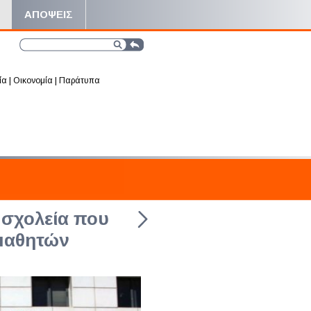
ΑΠΟΨΕΙΣ
ία
|
Οικονομία
|
Παράτυπα
 σχολεία που
μαθητών