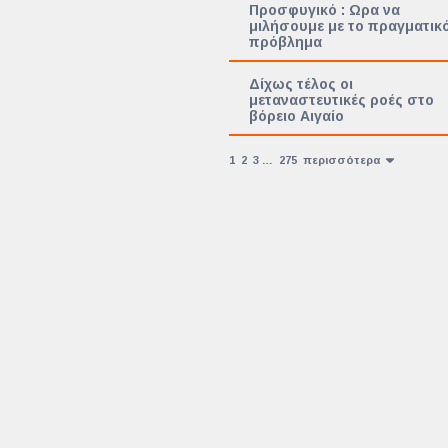
Προσφυγικό : Ωρα να
μιλήσουμε με το πραγματικ
πρόβλημα
Δίχως τέλος οι
μεταναστευτικές ροές στο
βόρειο Αιγαίο
1
2
3
…
275
περισσότερα