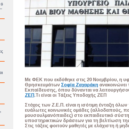
πό
 –
ες
αι
Με ΦΕΚ που εκδόθηκε στις 20 Νοεμβρίου, η υ
Θρησκευμάτων
Σοφία Ζαχαράκη
ανακοινώνει 
Εκπαίδευσης, όπου δύνανται να λειτουργήσ
ΖΕΠ
.
Τι είναι οι Τάξεις Υποδοχής ΖΕΠ
Στόχος των Ζ.Ε.Π. είναι η ισότιμη ένταξη όλω
ευάλωτες κοινωνικές ομάδες (αλλοδαπούς, πα
,
μουσουλμανόπαιδες) στο εκπαιδευτικό σύστη
ο
υποστηρικτικών δράσεων για τη βελτίωση τη
Στις τάξεις φοιτούν μαθητές με ελάχιστη ή μη