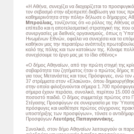
«Η Αθήνα, συνεχίζει να διαχειρίζεται το προσφυγικ
τον σεβασμό στην αξιοπρεπή διαβίωση για τους πρ
καθημερινότητα στην πόλη» δήλωσε ο δήμαρχος Α
Μπρούλιας,
τονίζοντας ότι «ο ρόλος της Αθήνας 
επίπεδο και η αποτελεσματική στρατηγική της που 
συνεργασίες με διεθνείς οργανισμούς, όπως η Ύπα
Ηνωμένων Εθνών, οφείλει να συνεχίσει και τα επό
καθήκον μας την περαιτέρω ανάπτυξη πρωτοβουλιώ
καλό της πόλης και των κατοίκων της. Κάναμε πολλ
συνεχίσουμε το έργο μας με το ίδιο σθένος»
«Ο δήμος Αθηναίων, από την πρώτη στιγμή της κρί
σοβαρότητα του ζητήματος ήταν ο πρώτος δήμος π
για τους Μετανάστες και τους Πρόσφυγες, ενώ τον
37 στρέμματα στον «Ελαιώνα», όπου δημιουργήθηκ
στην οποία φιλοξενούνται σήμερα 1.700 πρόσφυγες
σήμερα έχουν περάσει, συνολικά, περίπου 15.000 
ποσοστό παιδιά. Ο δήμος συμμετείχε πρώτος στο
Στέγασης Προσφύγων σε συνεργασία με την Ύπατη
πρόσφυγες και υιοθέτησε πρώτος σύγχρονες πρακτι
υποστήριξης των προσφύγων», τόνισε ο αντιδήμα
Προσφύγων
Λευτέρης Παπαγιαννάκης.
Συνολικά, στον δήμο Αθηναίων λειτουργούν οι πα