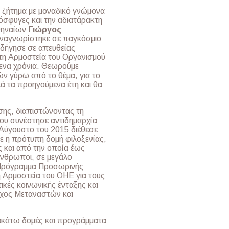
ό ζήτημα με μοναδικό γνώμονα
όσφυγες και την αδιατάρακτη
θηναίων
Γιώργος
αναγνωρίστηκε σε παγκόσμιο
οδήγησε σε απευθείας
τη Αρμοστεία του Οργανισμού
μενα χρόνια. Θεωρούμε
ν γύρω από το θέμα, για το
ά τα προηγούμενα έτη και θα
σης, διαπιστώνοντας τη
ου συνέστησε αντιδημαρχία
 Αύγουστο του 2015 διέθεσε
ε η πρότυπη δομή φιλοξενίας,
 και από την οποία έως
άνθρωποι, σε μεγάλο
 Πρόγραμμα Προσωρινής
 Αρμοστεία του ΟΗΕ για τους
κές κοινωνικής ένταξης και
ρχος Μεταναστών και
ρακάτω δομές και προγράμματα