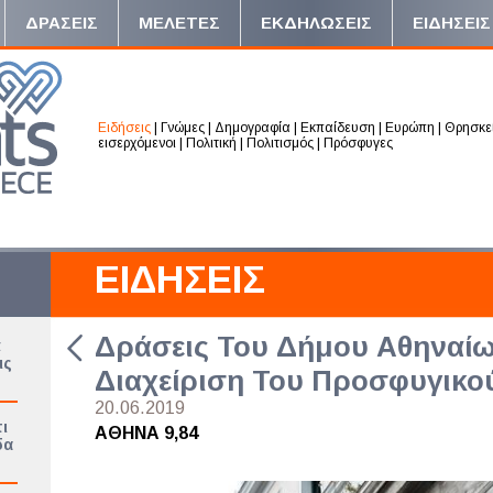
ΔΡΑΣΕΙΣ
ΜΕΛΕΤΕΣ
ΕΚΔΗΛΩΣΕΙΣ
ΕΙΔΗΣΕΙΣ
Ειδήσεις
|
Γνώμες
|
Δημογραφία
|
Εκπαίδευση
|
Ευρώπη
|
Θρησκε
εισερχόμενοι
|
Πολιτική
|
Πολιτισμός
|
Πρόσφυγες
ΕΙΔΗΣΕΙΣ
Δράσεις Του Δήμου Αθηναίω
ά
ις
Διαχείριση Του Προσφυγικο
20.06.2019
ι
ΑΘΗΝΑ 9,84
δα