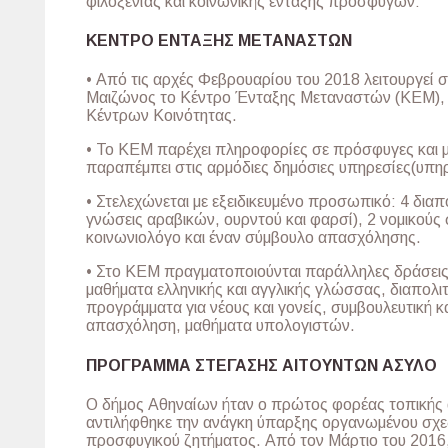
φιλοξενίας και κοινωνικής ένταξης προσφύγων:
ΚΕΝΤΡΟ ΕΝΤΑΞΗΣ ΜΕΤΑΝΑΣΤΩΝ
• Από τις αρχές Φεβρουαρίου του 2018 λειτουργεί σ
Μαιζώνος το Κέντρο Ένταξης Μεταναστών (ΚΕΜ), 
Κέντρων Κοινότητας.
• Το ΚΕΜ παρέχει πληροφορίες σε πρόσφυγες και μ
παραπέμπει στις αρμόδιες δημόσιες υπηρεσίες(υπηρ
• Στελεχώνεται με εξειδικευμένο προσωπικό: 4 διαπ
γνώσεις αραβικών, ουρντού και φαρσί), 2 νομικούς
κοινωνιολόγο και έναν σύμβουλο απασχόλησης.
• Στο ΚΕΜ πραγματοποιούνται παράλληλες δράσει
μαθήματα ελληνικής και αγγλικής γλώσσας, διαπολιτ
προγράμματα για νέους και γονείς, συμβουλευτική 
απασχόληση, μαθήματα υπολογιστών.
ΠΡΟΓΡΑΜΜΑ ΣΤΕΓΑΣΗΣ ΑΙΤΟΥΝΤΩΝ ΑΣΥΛΟ
O δήμος Αθηναίων ήταν ο πρώτος φορέας τοπικής 
αντιλήφθηκε την ανάγκη ύπαρξης οργανωμένου σχεδ
προσφυγικού ζητήματος. Από τον Μάρτιο του 2016,