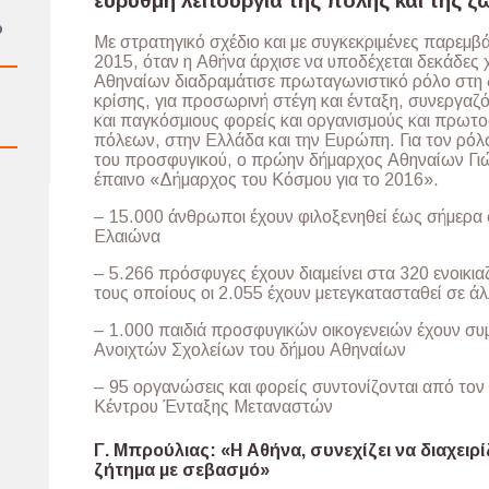
εύρυθμη λειτουργία της πόλης και της ζ
ό
Με στρατηγικό σχέδιο και με συγκεκριμένες παρεμβά
2015, όταν η Αθήνα άρχισε να υποδέχεται δεκάδες 
Αθηναίων διαδραμάτισε πρωταγωνιστικό ρόλο στη δ
κρίσης, για προσωρινή στέγη και ένταξη, συνεργαζ
και παγκόσμιους φορείς και οργανισμούς και πρωτ
πόλεων, στην Ελλάδα και την Ευρώπη. Για τον ρόλο
του προσφυγικού, ο πρώην δήμαρχος Αθηναίων Γιώ
έπαινο «Δήμαρχος του Κόσμου για το 2016».
– 15.000 άνθρωποι έχουν φιλοξενηθεί έως σήμερα 
Ελαιώνα
– 5.266 πρόσφυγες έχουν διαμείνει στα 320 ενοικι
τους οποίους οι 2.055 έχουν μετεγκατασταθεί σε 
– 1.000 παιδιά προσφυγικών οικογενειών έχουν συ
Ανοιχτών Σχολείων του δήμου Αθηναίων
– 95 οργανώσεις και φορείς συντονίζονται από το
Κέντρου Ένταξης Μεταναστών
Γ. Μπρούλιας: «Η Αθήνα, συνεχίζει να διαχειρ
ζήτημα με σεβασμό»