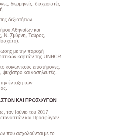
ες, διερμηνείς, διαχειριστές
τή
σης δεξιοτήτων.
δήμου Αθηναίων και
, Ν. Σμύρνη, Ταύρος,
Μοσχάτο).
ίωσης με την παροχή
ρεωστικών καρτών της UNHCR.
πό κοινωνικούς επιστήμονες,
, ψυχίατρο και νοσηλευτές.
την ένταξη των
ίας.
ΑΣΤΩΝ ΚΑΙ ΠΡΟΣΦΥΓΩΝ
ς, τον Ιούνιο του 2017
 Μεταναστών και Προσφύγων
έων που ασχολούνται με το