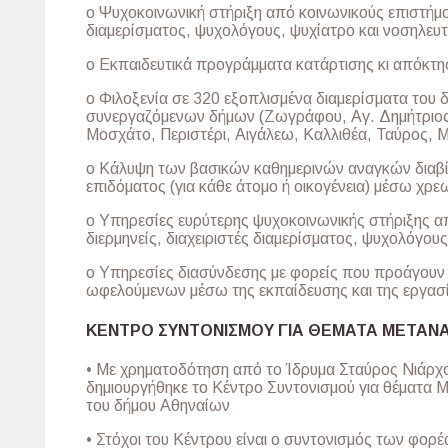
o Ψυχοκοινωνική στήριξη από κοινωνικούς επιστήμον
διαμερίσματος, ψυχολόγους, ψυχίατρο και νοσηλευ
o Εκπαιδευτικά προγράμματα κατάρτισης κι απόκτη
o Φιλοξενία σε 320 εξοπλισμένα διαμερίσματα του 
συνεργαζόμενων δήμων (Ζωγράφου, Αγ. Δημήτριος
Μοσχάτο, Περιστέρι, Αιγάλεω, Καλλιθέα, Ταύρος, 
o Κάλυψη των βασικών καθημερινών αναγκών διαβ
επιδόματος (για κάθε άτομο ή οικογένεια) μέσω χ
o Υπηρεσίες ευρύτερης ψυχοκοινωνικής στήριξης α
διερμηνείς, διαχειριστές διαμερίσματος, ψυχολόγους
o Υπηρεσίες διασύνδεσης με φορείς που προάγουν 
ωφελούμενων μέσω της εκπαίδευσης και της εργασ
ΚΕΝΤΡΟ ΣΥΝΤΟΝΙΣΜΟΥ ΓΙΑ ΘΕΜΑΤΑ ΜΕΤΑΝ
• Με χρηματοδότηση από το Ίδρυμα Σταύρος Νιάρχο
δημιουργήθηκε το Κέντρο Συντονισμού για θέματα
του δήμου Αθηναίων
• Στόχοι του Κέντρου είναι ο συντονισμός των φορ