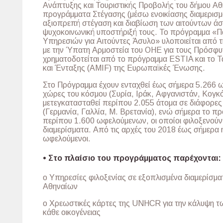
Ανάπτυξης και Τουριστικής Προβολής του δήμου Αθη
προγράμματα Στέγασης (μέσω ενοικίασης διαμερισ
αξιοπρεπή στέγαση και διαβίωση των αιτούντων άσ
ψυχοκοινωνική υποστήριξή τους. Το πρόγραμμα «Π
Υπηρεσιών για Αιτούντες Άσυλο» υλοποιείται από τ
με την Ύπατη Αρμοστεία του ΟΗΕ για τους Πρόσφυ
χρηματοδοτείται από το πρόγραμμα ESTIA και το 
και Ένταξης (AMIF) της Ευρωπαϊκές Ένωσης.
Στο Πρόγραμμα έχουν ενταχθεί έως σήμερα 5.266 
χώρες του κόσμου (Συρία, Ιράκ, Αφγανιστάν, Κογκ
μετεγκατασταθεί περίπου 2.055 άτομα σε διάφορε
(Γερμανία, Γαλλία, Μ. Βρετανία), ενώ σήμερα το πρ
περίπου 1.600 ωφελούμενων, οι οποίοι φιλοξενούν
διαμερίσματα. Από τις αρχές του 2018 έως σήμερα 
ωφελούμενοι.
• Στο πλαίσιο του προγράμματος παρέχονται:
o Υπηρεσίες φιλοξενίας σε εξοπλισμένα διαμερίσμα
Αθηναίων
o Χρεωστικές κάρτες της UNHCR για την κάλυψη τ
κάθε οικογένειας