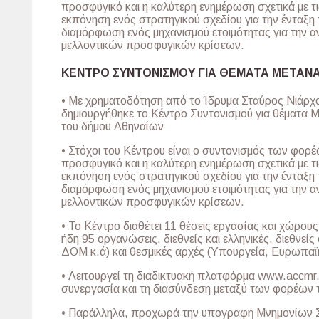
προσφυγικό και η καλύτερη ενημέρωση σχετικά με τ
εκπόνηση ενός στρατηγικού σχεδίου για την ένταξη
διαμόρφωση ενός μηχανισμού ετοιμότητας για την 
μελλοντικών προσφυγικών κρίσεων.
ΚΕΝΤΡΟ ΣΥΝΤΟΝΙΣΜΟΥ ΓΙΑ ΘΕΜΑΤΑ ΜΕΤΑΝ
• Με χρηματοδότηση από το Ίδρυμα Σταύρος Νιάρχο
δημιουργήθηκε το Κέντρο Συντονισμού για θέματα
του δήμου Αθηναίων
• Στόχοι του Κέντρου είναι ο συντονισμός των φορ
προσφυγικό και η καλύτερη ενημέρωση σχετικά με τ
εκπόνηση ενός στρατηγικού σχεδίου για την ένταξη
διαμόρφωση ενός μηχανισμού ετοιμότητας για την 
μελλοντικών προσφυγικών κρίσεων.
• Το Κέντρο διαθέτει 11 θέσεις εργασίας και χώρου
ήδη 95 οργανώσεις, διεθνείς και ελληνικές, διεθνε
ΔΟΜ κ.ά) και θεσμικές αρχές (Υπουργεία, Ευρωπαϊκ
• Λειτουργεί τη διαδικτυακή πλατφόρμα www.accmr.
συνεργασία και τη διασύνδεση μεταξύ των φορέων 
• Παράλληλα, προχωρά την υπογραφή Μνημονίων Σ