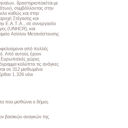
ναίων, δραστηριοποιείται με
μάτων), συμβάλλοντας στην
υλο καθώς και στην
αροχή Στέγασης και
ην Ε.Α.Τ.Α., σε συνεργασία
γες (UNHCR), και
Ταμείο Ασύλου Μετανάστευσης
ωφελούμενοι από πολλές
ό). Από αυτούς έχουν
ς Ευρωπαϊκές χώρες
όγραμμα καλύπτει τις ανάγκες
ται σε 312 μισθωμένα
ήρθαν 1.326 νέοι
τα που μισθώνει ο δήμος
ων βασικών αναγκών της