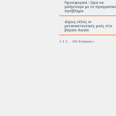
Προσφυγικό : Ωρα να
μιλήσουμε με το πραγματικ
πρόβλημα
Δίχως τέλος οι
μεταναστευτικές ροές στο
βόρειο Αιγαίο
1
2
3
…
276
Επόμενη »