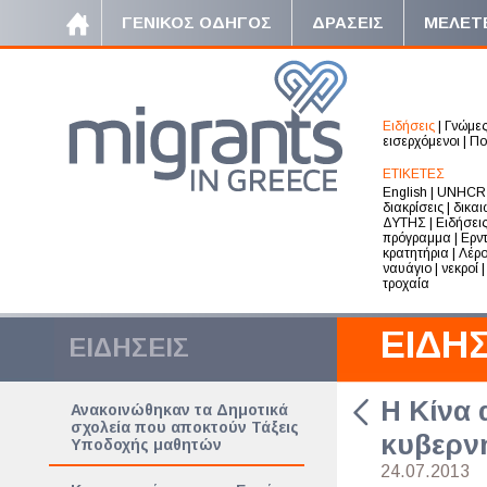
ΓΕΝΙΚΟΣ ΟΔΗΓΟΣ
ΔΡΑΣΕΙΣ
ΜΕΛΕΤ
Ειδήσεις
|
Γνώμε
εισερχόμενοι
|
Πο
ΕΤΙΚΕΤΕΣ
English
|
UNHCR
διακρίσεις
|
δικα
ΔΥΤΗΣ
|
Ειδήσει
πρόγραμμα
|
Ερν
κρατητήρια
|
Λέρ
ναυάγιο
|
νεκροί
τροχαία
ΕΙΔΗΣ
ΕΙΔΗΣΕΙΣ
Η Κίνα 
Ανακοινώθηκαν τα Δημοτικά
σχολεία που αποκτούν Τάξεις
κυβερν
Υποδοχής μαθητών
24.07.2013