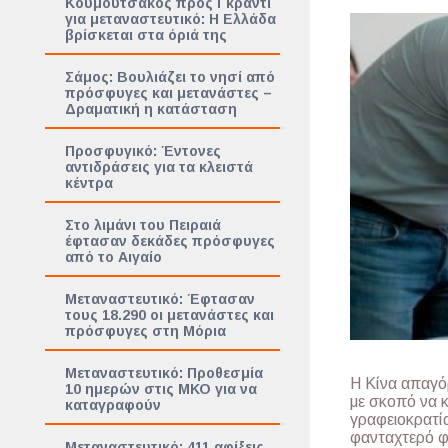
Κουμουτσάκος προς Γκράντι
για μεταναστευτικό: Η Ελλάδα
βρίσκεται στα όριά της
Σάμος: Βουλιάζει το νησί από
πρόσφυγες και μετανάστες –
Δραματική η κατάσταση
Προσφυγικό: Έντονες
αντιδράσεις για τα κλειστά
κέντρα
Στο λιμάνι του Πειραιά
έφτασαν δεκάδες πρόσφυγες
από το Αιγαίο
Μεταναστευτικό: Έφτασαν
τους 18.290 οι μετανάστες και
πρόσφυγες στη Μόρια
Μεταναστευτικό: Προθεσμία
Η Κίνα απαγό
10 ημερών στις ΜΚΟ για να
με σκοπό να κ
καταγραφούν
γραφειοκρατία
φανταχτερό φω
Μεταναστευτικό: 411 αφίξεις,