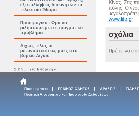
Κίνας. Στις π
έξι συλλήψεις διακινητών το
πόλης. Ο νέος
τελευταίο 24ωρο
μεγαλοπρέπεια
www.lifo.gr
Προσφυγικό : Ωρα να
μιλήσουμε με το πραγματικό
πρόβλημα
σχόλια
Δίχως τέλος οι
μεταναστευτικές ροές στο
Πρέπει να είσ
βόρειο Αιγαίο
1
2
3
…
276
Επόμενη »
Ποιοι είμαστε
ΓΕΝΙΚΟΣ ΟΔΗΓΟΣ
ΔΡΑΣΕΙΣ
ΕΙΔΗΣΕ
Πολιτική Απορρήτου και Προστασία Δεδομένων