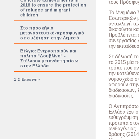
Concrete achievements in
τους Πρόσφυγε
2018 to ensure the protection
of refugee and migrant
Το Μνημόνιο 
children
Εσωτερικών μ
ανταλλαγή τεχ
Στο προσκήνιο
δικαιούνται κ
μεταναστευτικό-προσφυγικό
Προβλέπεται α
σε συζήτηση στην Λεμεσό
συνεργασίας γ
την εκπαίδευσ
Βέλγιο: Ενεργοποιούν και
πάλι το "Δουβλίνο" -
Σε δήλωσή του
Στέλνουν μετανάστη πίσω
το 2015 μία π
στην Ελλάδα
τρόπο που αντ
την κατεύθυν
νομοσχέδιο στ
1
2
Επόμενη »
αφορούν στην
διαδικασιών, έ
διαδικασίες.
Ο Αντιπρόσωπ
Ελλάδα έχει σ
ευθυγράμμιση 
πρότυπα στον 
ανιθαγένειας.
δράσης (2014-