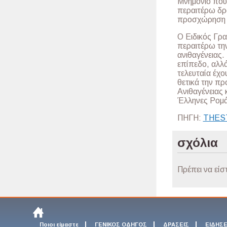
Μνημόνιο που 
περαιτέρω δρά
προσχώρηση σ
Ο Ειδικός Γρ
περαιτέρω τη
ανιθαγένειας.
επίπεδο, αλλά
τελευταία έχο
θετικά την π
Ανιθαγένειας 
Έλληνες Ρομ
ΠΗΓΗ:
THES
σχόλια
Πρέπει να είσ
Ποιοι είμαστε
ΓΕΝΙΚΟΣ ΟΔΗΓΟΣ
ΔΡΑΣΕΙΣ
ΕΙΔΗΣΕ