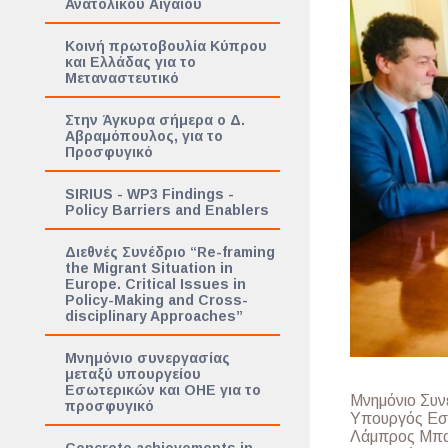
Ανατολικού Αιγαίου
Κοινή πρωτοβουλία Κύπρου
και Ελλάδας για το
Μεταναστευτικό
Στην Άγκυρα σήμερα ο Δ.
Αβραμόπουλος, για το
Προσφυγικό
SIRIUS - WP3 Findings -
Policy Barriers and Enablers
Διεθνές Συνέδριο “Re-framing
the Migrant Situation in
Europe. Critical Issues in
Policy-Making and Cross-
disciplinary Approaches”
Μνημόνιο συνεργασίας
μεταξύ υπουργείου
Εσωτερικών και ΟΗΕ για το
Μνημόνιο Συν
προσφυγικό
Υπουργός Εσω
Λάμπρος Μπαλ