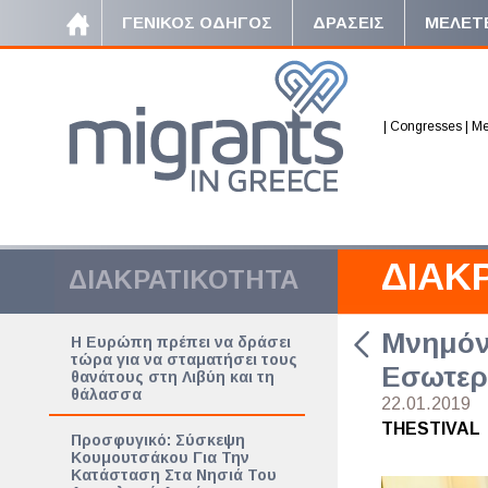
ΓΕΝΙΚΟΣ ΟΔΗΓΟΣ
ΔΡΑΣΕΙΣ
ΜΕΛΕΤ
|
Congresses
|
Me
ΔΙΑΚ
ΔΙΑΚΡΑΤΙΚΟΤΗΤΑ
Μνημόν
Η Ευρώπη πρέπει να δράσει
τώρα για να σταματήσει τους
Εσωτερ
θανάτους στη Λιβύη και τη
θάλασσα
22.01.2019
THESTIVAL
Προσφυγικό: Σύσκεψη
Κουμουτσάκου Για Την
Κατάσταση Στα Νησιά Του