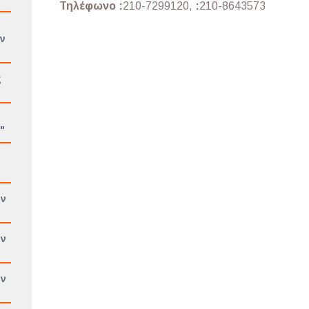
Τηλέφωνο :
210-7299120,
:
210-8643573
ν
ς
"
ών
ών
ών