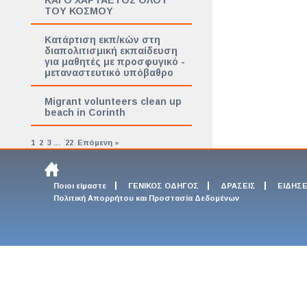
ΚΑΙ Ο ΧΑΡΤΑΕΤΟΣ ΟΛΟΥ
ΤΟΥ ΚΟΣΜΟΥ
Κατάρτιση εκπ/κών στη
διαπολιτισμική εκπαίδευση
για μαθητές με προσφυγικό -
μεταναστευτικό υπόβαθρο
Migrant volunteers clean up
beach in Corinth
1
2
3
…
22
Επόμενη »
Ποιοι είμαστε
ΓΕΝΙΚΟΣ ΟΔΗΓΟΣ
ΔΡΑΣΕΙΣ
ΕΙΔΗΣΕ
Πολιτική Απορρήτου και Προστασία Δεδομένων