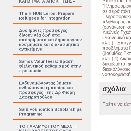
Αποκατάστασ
ΚΑΙ ΒΗΜΑΤΑ ΑΠΟΚΤΗΣΗΣ»
"Πληροφοριακ
σε σειρά πέντ
The E-HUB Leros: Prepare
Πληροφοριακο
Refugees for Integration
πληθυσμός, κα
(οργάνωση και
Δύο Ιρανές πρόσφυγες
Διεθνείς Σχέσ
δίνουν νέα ζωή στα
Οικονομικό κα
απορρίμματα και δημιουργούν
κλπ.) - Επαγγ
κοσμήματα και διακοσμητικά
προβλήματα Π
αντικείμενα
(βαθμίδες Εκ
κλπ.) 4) Δικα
Samos Volunteers: Δράση
δικαιώματα, φ
εθελοντικού καθαρισμού στην
διευκολύνσεις
προκυμαία
νοσοκομειακή 
Ενδυναμώνοντας θύματα
σχόλια
ανθρώπινου εμπορίου και
πρόσφυγες | της Δρ Φιόρη
Ζαφειροπούλου
Πρέπει να είσ
Saïd Foundation Scholarships
Programme
TΟ ΠΑΡΑΜΥΘΙ ΤΟΥ ΜΕΧΝΤΙ