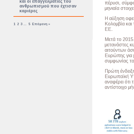
και οι επαγγελματίες του
πέρυσι, σύμφ
ανθρωπισμού που έχτισαν
μηνιαία στοιχ
καριέρες
Η αύξηση οφε
Κολομβία και 
1
2
3
…
5
Επόμενη »
ΕΕ.
Μετά το 2015
μετανάστες κυ
αιτούντων άσυ
Ευρώπης για 
συμφωνίας του
Πρώτη ένδειξ
Ευρωπαϊκή Υπ
αναφέρει ότι 
αντίστοιχο μή