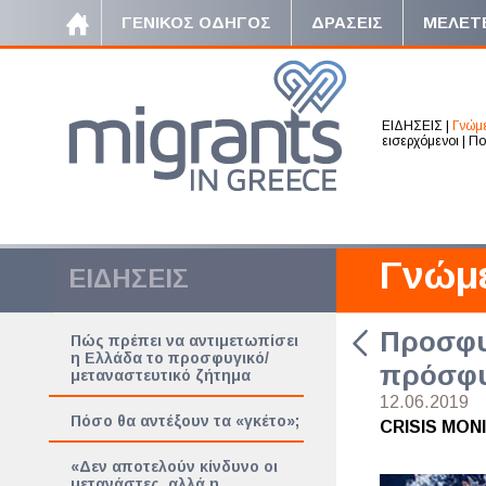
ΓΕΝΙΚΟΣ ΟΔΗΓΟΣ
ΔΡΑΣΕΙΣ
ΜΕΛΕΤ
ΕΙΔΗΣΕΙΣ
|
Γνώμ
εισερχόμενοι
|
Πο
Γνώμ
ΕΙΔΗΣΕΙΣ
Προσφυγ
Πώς πρέπει να αντιμετωπίσει
η Ελλάδα το προσφυγικό/
πρόσφυ
μεταναστευτικό ζήτημα
12.06.2019
Πόσο θα αντέξουν τα «γκέτο»;
CRISIS MON
«Δεν αποτελούν κίνδυνο οι
μετανάστες, αλλά η