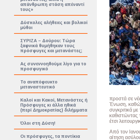
απάνθρωπη στάση απέναντί
τους»
Δύσκολες αλήθειες και βολικοί
μύθοι
ΣΥΡΙΖΑ – Δούρου: Τώρα
ξαφνικά θυμήθηκαν τους
πρόσφυγες και μετανάστες;
Ας συνεννοηθούμε λίγο για το
προσφυγικό
Το αναπόφευκτο
μεταναστευτικό
προστά σε νέα
Καλοί και Κακοί, Μετανάστες ή
Ένωση, καθώς 
Πρόσφυγες κι άλλα ηθικά
συγκριτικά με
(περί Δημοκρατίας) διλήμματα
καθιστώντας 
έτσι λειτουργ
Όλοι στη Δύση!
Από τον Ιανο
Οι πρόσφυγες, τα ποντίκια
αίτηση ασύλο