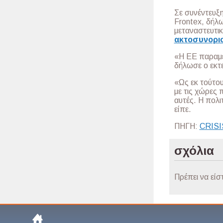
Σε συνέντευξη
Frontex, δήλω
μεταναστευτι
ακτοσυνορι
«Η ΕΕ παραμέν
δήλωσε ο εκτε
«Ως εκ τούτου
με τις χώρες 
αυτές. Η πολι
είπε.
ΠΗΓΗ:
CRIS
σχόλια
Πρέπει να είσ