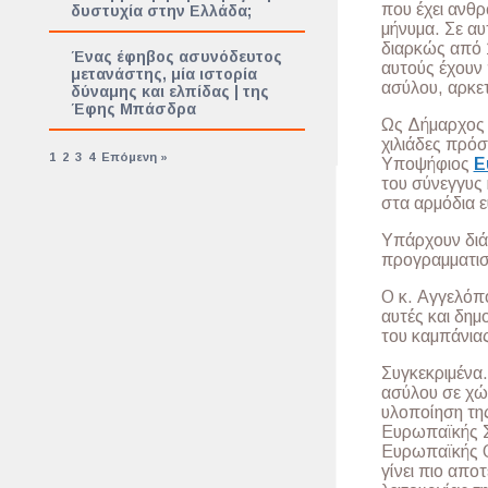
που έχει ανθρ
δυστυχία στην Ελλάδα;
μήνυμα. Σε α
διαρκώς από 
Ένας έφηβος ασυνόδευτος
αυτούς έχουν 
μετανάστης, μία ιστορία
ασύλου, αρκετ
δύναμης και ελπίδας | της
Έφης Μπάσδρα
Ως Δήμαρχος ε
χιλιάδες πρό
1
2
3
4
Επόμενη »
Υποψήφιος
Ε
του σύνεγγυς 
στα αρμόδια 
Υπάρχουν διάφ
προγραμματισ
Ο κ. Αγγελόπο
αυτές και δημ
του καμπάνιας
Συγκεκριμένα.
ασύλου σε χώ
υλοποίηση τη
Ευρωπαϊκής Σ
Ευρωπαϊκής Ο
γίνει πιο απο