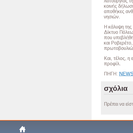
λειτουργίας τ
κοινής δήλωσ
αποθήκες ανθ
νησιών.
Η κάλυψη της
Δίκτυο Πόλεω
που υπεβλήθη
και Ροβερέτο
πρωτοβουλιών
Και, τέλος, 
προφίλ.
ΠΗΓΗ:
NEWS
σχόλια
Πρέπει να είσ