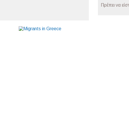
Πρέπει να είσ
Ποιοι είμαστε
ΓΕΝΙΚΟΣ ΟΔΗΓΟΣ
ΔΡΑΣΕΙΣ
ΕΙΔΗΣΕ
Πολιτική Απορρήτου και Προστασία Δεδομένων