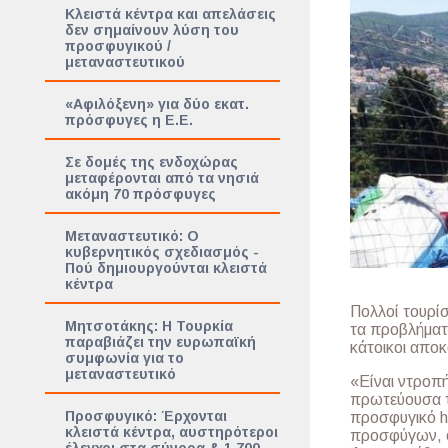
Κλειστά κέντρα και απελάσεις
δεν σημαίνουν λύση του
προσφυγικού /
μεταναστευτικού
«Αφιλόξενη» για δύο εκατ.
πρόσφυγες η Ε.Ε.
Σε δομές της ενδοχώρας
μεταφέρονται από τα νησιά
ακόμη 70 πρόσφυγες
Μεταναστευτικό: Ο
κυβερνητικός σχεδιασμός -
Πού δημιουργούνται κλειστά
κέντρα
Πολλοί τουρί
Μητσοτάκης: Η Τουρκία
τα προβλήματα
παραβιάζει την ευρωπαϊκή
κάτοικοι απο
συμφωνία για το
μεταναστευτικό
«Είναι ντροπ
πρωτεύουσα το
Προσφυγικό: Έρχονται
προσφυγικό h
κλειστά κέντρα, αυστηρότεροι
προσφύγων, οι