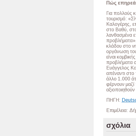
Πώς επηρεάζ
Για πολλούς κ
τουρισμό: «Σί
Καλογέρης, επ
στο Βαθύ, στ
λανθασμένα ε
προβλήματα», 
κλάδου στο νη
οργάνωση του 
είναι κομβική
προβλήματα στ
Ευάγγελος Καλ
απέναντι στο 
άλλο 1.000 άτ
φέρνουν μαζί 
αξιοποιηθούν κ
ΠΗΓΗ:
Deutsc
Επιμέλεια: Δ
σχόλια