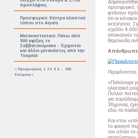
έλεγχοι στα σύνορα & 1.700
Δημιουργήθηκ
προσλήψεις
προσφυγικό. 
φτάνουν πρόσ
Προσφυγικό: Κέντρα κλειστού
ότι οι κάτοικ
τύπου στο Αιγαίο
εκπλήσσει. Σχ
σχεδόν 4.000
αποκαλούν το
Μεταναστευτικό: Πάνω από
θεμελιώδη αν
500 αφίξεις το
Σαββατοκύριακο - Έρχονται
και άλλοι μετανάστες από την
Απάνθρωπες
Τουρκία
« Προηγούμενη
1
2
3
4
5
…
369
Περιμένοντας 
Επόμενη »
«Παλεύουμε με
ηλεκτρικό ρε
Πολλοί πιστεύ
για παράδειγμ
30χρονης έχει
εδώ τα παιδιά
Και στον «επί
το φαγητό περ
του οποίο το 
σκοτώσουν», α