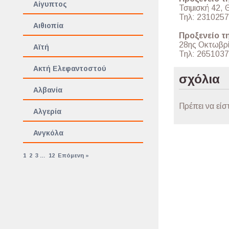
Αίγυπτος
Τσιμισκή 42,
Τηλ: 231025
Αιθιοπία
Προξενείο τ
28ης Οκτωβρί
Αϊτή
Τηλ: 265103
Ακτή Ελεφαντοστού
σχόλια
Αλβανία
Πρέπει να είσ
Αλγερία
Ανγκόλα
1
2
3
…
12
Επόμενη »