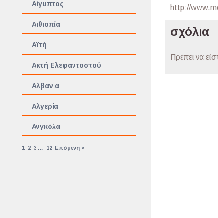
Αίγυπτος
http://www.m
Αιθιοπία
σχόλια
Αϊτή
Πρέπει να είσ
Ακτή Ελεφαντοστού
Αλβανία
Αλγερία
Ανγκόλα
1
2
3
…
12
Επόμενη »