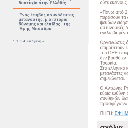
ούτε εκείνους
δυστυχία στην Ελλάδα;
«Πάνω από 2
Ένας έφηβος ασυνόδευτος
περάσουν τα 
μετανάστης, μία ιστορία
ψευδών ειδήσ
δύναμης και ελπίδας | της
αστυνομικές 
Έφης Μπάσδρα
εγκλωβισμένο
1
2
3
4
Επόμενη »
Οργανώσεις ό
επιρρίπτουν ε
του ΟΗΕ επικρ
δεν βοηθά εν 
Τουρκία.
Στα ελληνικά 
μετανάστες ν
σημειώνεται.
Ο Αντώνης Ρή
κύρια ευθύνη 
συνθηκών δια
προσφύγων»
ΠΗΓΗ:
ΕΦΗΜ
σχόλια