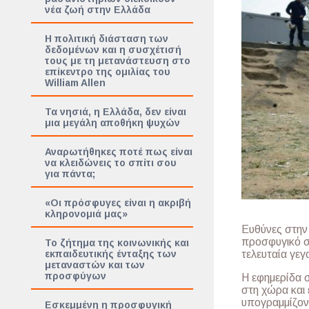
νέα ζωή στην Ελλάδα
Η πολιτική διάσταση των
δεδομένων και η συσχέτισή
τους με τη μετανάστευση στο
επίκεντρο της ομιλίας του
William Allen
Τα νησιά, η Ελλάδα, δεν είναι
μια μεγάλη αποθήκη ψυχών
Αναρωτήθηκες ποτέ πως είναι
να κλειδώνεις το σπίτι σου
για πάντα;
«Οι πρόσφυγες είναι η ακριβή
κληρονομιά μας»
Ευθύνες στην
προσφυγικό στ
Το ζήτημα της κοινωνικής και
εκπαιδευτικής ένταξης των
τελευταία γεγ
μεταναστών και των
προσφύγων
Η εφημερίδα 
στη χώρα και 
υπογραμμίζοντ
Εσκεμμένη η προσφυγική