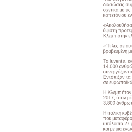
διασώσεις συ
σχετικά με τι
καπετάνιου ε
«Ακολουθήσαμε
ύψιστη προτε
Κλεμπ στην ελ
«'Τι λες σε αυ
βραβευμένη μ
Το Iuventa, έ
14.000 ανθρώ
συνεργάζοντα
Εντόπιζαν τα 
σε ευρωπαϊκά 
Η Κλεμπ ήταν 
2017, όταν μέ
3.800 άνθρωπ
Η ιταλική κυβ
που μεταφέρον
υπόλοιπα 27 
και με μια έν