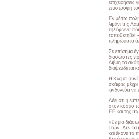
επιχειρήσεις 
επιστροφή του
Εν μέσω πολι
λιμάνι της Λαμ
τηλέφωνα που
τοποθετηθεί «
πληρώματα ά
Σε επίσημα έγ
διασώστες είχ
Λιβύη τα σκάφ
διαψεύδεται κ
Η Κλεμπ συνέχ
σκάφος μέχρι
κινδυνεύει να
Λέει ότι η εμ
στον κόσμο το
ΕΕ και της ιτ
«Σε μια διάσ
ετών. Δεν τα 
και έκανε τα 
Κατέστρεψε τ