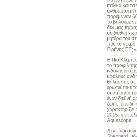
ιταλικά και τ
άνθρωποι μετ
παρέμειναν 60
το βάλουμε ν
δεν μας παραχ
σε διεθνή χωρ
μητέρα του στ
που το νεκρό 
Ειρήνης ΕΕ;»
Η Πία Κλεμπ 
το προφίλ της
ινδονησιακά (
υφάλους ανά τ
θάλασσας σε χ
ερωτεύτηκε τ
συντήρηση το
έναν διεθνή ο
ζωής, επειδή 
χαρακτηρίζει 
2015, η εκτελ
Aquascope.
Δεν είναι συν
Shepherd, μό