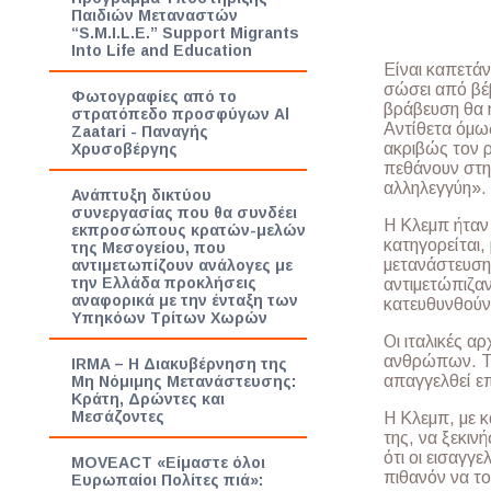
Παιδιών Μεταναστών
“S.M.I.L.E.” Support Migrants
Into Life and Education
Είναι καπετάν
σώσει από βέ
Φωτογραφίες από το
βράβευση θα ή
στρατόπεδο προσφύγων Al
Αντίθετα όμως
Zaatari - Παναγής
ακριβώς τον ρ
Χρυσοβέργης
πεθάνουν στη 
αλληλεγγύη».
Ανάπτυξη δικτύου
συνεργασίας που θα συνδέει
Η Κλεμπ ήταν 
εκπροσώπους κρατών-μελών
κατηγορείται,
της Μεσογείου, που
μετανάστευση
αντιμετωπίζουν ανάλογες με
την Ελλάδα προκλήσεις
αντιμετώπιζαν
αναφορικά με την ένταξη των
κατευθυνθούν
Υπηκόων Τρίτων Χωρών
Οι ιταλικές α
ανθρώπων. Το
IRMA – Η Διακυβέρνηση της
απαγγελθεί ε
Mη Νόμιμης Μετανάστευσης:
Κράτη, Δρώντες και
Μεσάζοντες
Η Κλεμπ, με κ
της, να ξεκιν
ότι οι εισαγγε
MOVEACT «Είμαστε όλοι
πιθανόν να τ
Ευρωπαίοι Πολίτες πιά»: