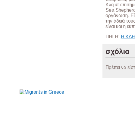
Κλεμπ επισημ
Sea Shepherd 
οργάνωση. Είν
την άδειά του
είναι και η ε
ΠΗΓΗ:
Η ΚΑ
σχόλια
Πρέπει να είσ
Ποιοι είμαστε
ΓΕΝΙΚΟΣ ΟΔΗΓΟΣ
ΔΡΑΣΕΙΣ
ΕΙΔΗΣΕ
Πολιτική Απορρήτου και Προστασία Δεδομένων