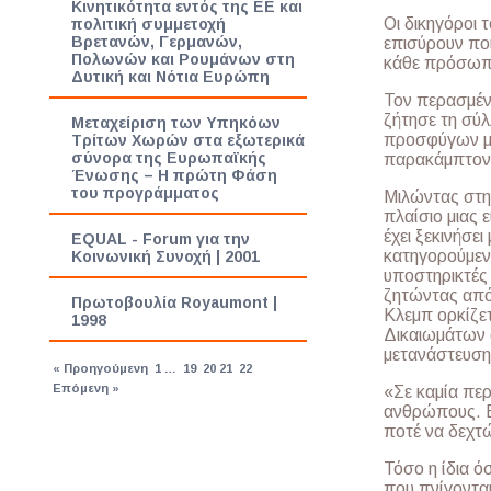
Κινητικότητα εντός της ΕΕ και
Οι δικηγόροι 
πολιτική συμμετοχή
Βρετανών, Γερμανών,
επισύρουν ποι
Πολωνών και Ρουμάνων στη
κάθε πρόσωπο
Δυτική και Νότια Ευρώπη
Τον περασμέν
ζήτησε τη σύλ
Μεταχείριση των Υπηκόων
προσφύγων με
Τρίτων Χωρών στα εξωτερικά
σύνορα της Ευρωπαϊκής
παρακάμπτοντα
Ένωσης – Η πρώτη Φάση
του προγράμματος
Μιλώντας στην
πλαίσιο μιας
έχει ξεκινήσε
EQUAL - Forum για την
κατηγορούμεν
Κοινωνική Συνοχή | 2001
υποστηρικτές
ζητώντας από 
Πρωτοβουλία Royaumont |
Κλεμπ ορκίζε
1998
Δικαιωμάτων 
μετανάστευση
« Προηγούμενη
1
…
19
20
21
22
Επόμενη »
«Σε καμία πε
ανθρώπους. Εί
ποτέ να δεχτ
Τόσο η ίδια ό
που πνίγονται