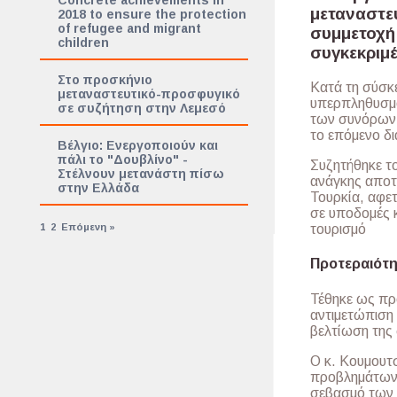
Concrete achievements in
μεταναστευ
2018 to ensure the protection
of refugee and migrant
συμμετοχή
children
συγκεκριμέ
Στο προσκήνιο
Κατά τη σύσκ
μεταναστευτικό-προσφυγικό
υπερπληθυσμο
σε συζήτηση στην Λεμεσό
των συνόρων 
το επόμενο δι
Βέλγιο: Ενεργοποιούν και
πάλι το "Δουβλίνο" -
Συζητήθηκε το
Στέλνουν μετανάστη πίσω
ανάγκης αποτ
στην Ελλάδα
Τουρκία, αφε
σε υποδομές 
1
2
Επόμενη »
τουρισμό
Προτεραιότη
Τέθηκε ως πρ
αντιμετώπιση
βελτίωση της 
Ο κ. Κουμουτσ
προβλημάτων 
σεβασμό των 