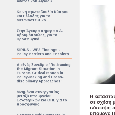
Ανατολικού Αιγαίου
Κοινή πρωτοβουλία Κύπρου
και Ελλάδας για το
Μεταναστευτικό
Στην Άγκυρα σήμερα ο Δ.
Αβραμόπουλος, για το
Προσφυγικό
SIRIUS - WP3 Findings -
Policy Barriers and Enablers
Διεθνές Συνέδριο “Re-framing
the Migrant Situation in
Europe. Critical Issues in
Policy-Making and Cross-
disciplinary Approaches”
Μνημόνιο συνεργασίας
Η κατάστασ
μεταξύ υπουργείου
Εσωτερικών και ΟΗΕ για το
σε σχέση 
προσφυγικό
σύσκεψη π
υπουργό Πρ