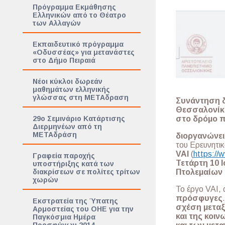
Πρόγραμμα Εκμάθησης
Ελληνικών από το Θέατρο
των Αλλαγών
Εκπαιδευτικό πρόγραμμα
«Οδυσσέας» για μετανάστες
στο Δήμο Πειραιά
Νέοι κύκλοι δωρεάν
μαθημάτων ελληνικής
γλώσσας στη ΜΕΤΑδραση
Συνάντηση δ
Θεσσαλονίκη
στο δρόμο π
29ο Σεμινάριο Κατάρτισης
Διερμηνέων από τη
ΜΕΤΑδράση
διοργανώνει
του Ερευνητ
VAI
(
https://
Γραφεία παροχής
Τετάρτη 10 
υποστήριξης κατά των
Πτολεμαίων 
διακρίσεων σε πολίτες τρίτων
χωρών
Το έργο VAI,
πρόσφυγες
Εκστρατεία της Ύπατης
σχέση μεταξ
Αρμοστείας του ΟΗΕ για την
και της κο
Παγκόσμια Ημέρα