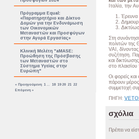
και των μετ
Προσφύγων 2014
Ιταλία, την Α
Πρόγραμμα Equal:
Έρευνα 
«Παρατηρητήριο και Δίκτυο
Δημιουργ
Δομών για την Ενδυνάμωση
Δικτύωσ
των Οικονομικών
Μεταναστών και Προσφύγων
Στη συνάντησ
στην Αγορά Εργασίας»
πολιτών της 
VAI, δίνοντα
Κλινική Μελέτη "aMASE:
συζήτηση. Πα
Προώθηση της Πρόσβασης
και δικτύωση
των Μεταναστών στο
στο πλαισίου
Σύστημα Υγείας στην
Ευρώπη"
Οι φορείς και
πάρουν μέρος
« Προηγούμενη
1
…
18
19
20
21
22
συμμετοχή συ
Επόμενη »
ΠΗΓΗ:
VETO
σχόλια
Πρέπει να είσ