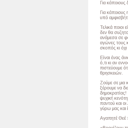
Για κάποιους 
Για κάποιους 
υπό αμφισβήτ
Τελικά ποιοι ε
δεν θα συζητ
ανάμεσα σε φ
αγώνες τους κ
σκοπός κι όχι
Είναι ένας άν
ό,τι κι αν ενν
πιστεύουμε ό
θρησκειών.
Ζούμε σε μια 
ξέρουμε να δι
δημοκρατίας! 
ψυχική κενότη
παντού και οι
γύρω μας και 
Αγαπητέ Θεέ 
«Βρομίζουν τ