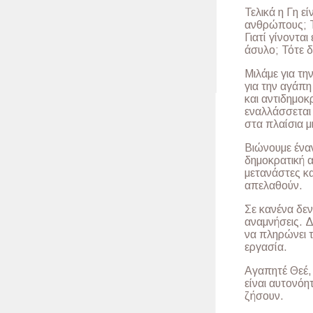
Τελικά η Γη ε
ανθρώπους; Τό
Γιατί γίνονται
άσυλο; Τότε δ
Μιλάμε για τη
για την αγάπη
και αντιδημο
εναλλάσσεται 
στα πλαίσια μ
Βιώνουμε ένα
δημοκρατική α
μετανάστες κα
απελαθούν.
Σε κανένα δεν
αναμνήσεις. Δ
να πληρώνει τ
εργασία.
Αγαπητέ Θεέ,
είναι αυτονόη
ζήσουν.