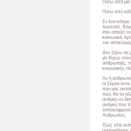
Πίσω από μια 
Πίσω από κάθ
Σε ένα κόσμο
Ανατολή, Βόρε
σαν απειλή το
κοινωνικό πρό
τον αποκλεισ
Δεν ξέρω αν 
γη δίχως σύν
ανθρωπιάς, τη
κοινωνικής τά
Αν η ανθρωπό
οι Σύριοι είν
που μας αντι
πώς θα το αλ
ανάγκη να διηγ
ανάγκη που πέ
ταπεινοφροσύν
Άνθρωπος.
Έως τότε ενάν
ανασφάλειας 