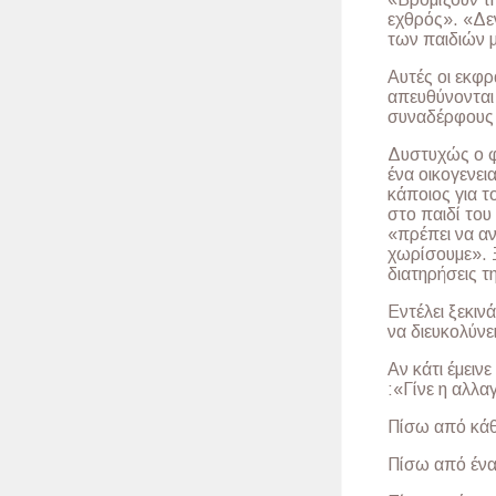
εχθρός». «Δεν
των παιδιών μ
Αυτές οι εκφρ
απευθύνονται 
συναδέρφους μ
Δυστυχώς ο φα
ένα οικογενει
κάποιος για τ
στο παιδί του
«πρέπει να αν
χωρίσουμε». Ξ
διατηρήσεις τ
Εντέλει ξεκιν
να διευκολύνε
Αν κάτι έμειν
:«Γίνε η αλλα
Πίσω από κάθ
Πίσω από ένα