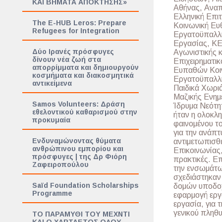
ΚΑΙ ΒΗΜΑΤΑ ΑΠΟΚΤΗΣΗΣ»
Αθήνας, Αναπ
Ελληνική Επιτ
The E-HUB Leros: Prepare
Κοινωνική Ε
Refugees for Integration
Εργατοϋπαλλη
Εργασίας, ΚΕ
Δύο Ιρανές πρόσφυγες
Αγωνιστικής κ
δίνουν νέα ζωή στα
Επιχειρηματι
απορρίμματα και δημιουργούν
Ευπαθών Κοι
κοσμήματα και διακοσμητικά
Εργατοϋπαλλή
αντικείμενα
Παιδικά Χωρι
Μαζικής Ενη
Samos Volunteers: Δράση
Ίδρυμα Νεότη
εθελοντικού καθαρισμού στην
ήταν η ολοκλ
προκυμαία
φαινομένου το
για την ανάπτ
Ενδυναμώνοντας θύματα
αντιμετωπισθε
ανθρώπινου εμπορίου και
Επικοινωνίας,
πρόσφυγες | της Δρ Φιόρη
πρακτικές. Επ
Ζαφειροπούλου
την ενσωμάτωσ
σχεδιάστηκαν 
Saïd Foundation Scholarships
δομών υποδοχ
Programme
εφαρμογή εργ
εργασία, για
γενικού πληθ
TΟ ΠΑΡΑΜΥΘΙ ΤΟΥ ΜΕΧΝΤΙ