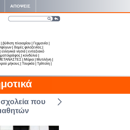
ΑΠΟΨΕΙΣ
|
βύθιση πλοιαρίου
|
Γερμανία
|
σφύγων
|
δομές φιλοξενίας
|
|
ελληνικά νησιά
|
ενταξιακό
ηματογράφος
|
κονδύλια
|
ΜΕΤΑΝΑΣΤΕΣ
|
Μόρια
|
Μυτιλήνη
|
ικρού μήκους
|
Τουρκία
|
Τρίπολη
|
μοτικά
ν Τάξεις
 σχολεία που
μαθητών