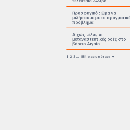
τελευταίο 24ωρο
Προσφυγικό : Ωρα να
μιλήσουμε με το πραγματικ
πρόβλημα
Δίχως τέλος οι
μεταναστευτικές ροές στο
βόρειο Αιγαίο
1
2
3
…
884
περισσότερα