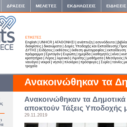
ΔΡΑΣΕΙΣ
ΜΕΛΕΤΕΣ
ΕΚΔΗΛΩΣΕΙΣ
ΕΙΔΗΣΕΙΣ
ΕΤΙΚΕΤΕΣ
English
|
UNHCR
|
ΑΓΑΘΟΝΗΣΙ
|
ανάπτυξη
|
ασυνόδευτα
|
βιβλία
διακρίσεις
|
δικαιώματα
|
Δομές Υποδοχής και Εκπαίδευσης Προ
ΔΥΤΗΣ
|
Ειδήσεις
|
εκθέσεις
|
έκθεση φωτογραφίας
|
εκπαίδευση
πρόγραμμα
|
Ερντογάν
|
Ευρώπη
|
ημερίδα
|
καθηγητές
|
κίνα
|
κιν
κρατητήρια
|
Λέρος
|
λιμενικό
|
Λιμνίτης
|
μαθήματα
|
Μεσόγειος
|
ναυάγιο
|
νεκροί
|
νησιά
|
πλοιάριο
|
πρόσφυγες
|
Συρία
|
ταινίες μ
τροχαία
Ανακοινώθηκαν τα Δη
σχολεία που αποκτού
Ανακοινώθηκαν τα Δημοτικά
ά
Υποδοχής μαθητών
ις
αποκτούν Τάξεις Υποδοχής 
29.11.2019
ι
δα