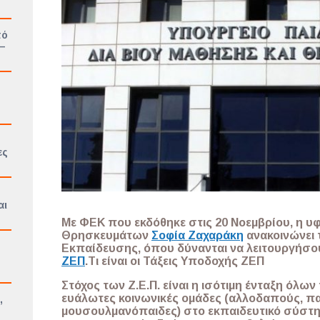
πό
 –
ες
αι
Με ΦΕΚ που εκδόθηκε στις 20 Νοεμβρίου, η υ
Θρησκευμάτων
Σοφία Ζαχαράκη
ανακοινώνει 
Εκπαίδευσης, όπου δύνανται να λειτουργήσ
ΖΕΠ
.
Τι είναι οι Τάξεις Υποδοχής ΖΕΠ
Στόχος των Ζ.Ε.Π. είναι η ισότιμη ένταξη όλω
ευάλωτες κοινωνικές ομάδες (αλλοδαπούς, πα
,
μουσουλμανόπαιδες) στο εκπαιδευτικό σύστη
ο