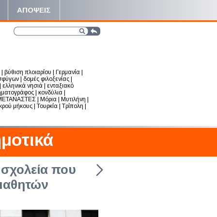
ΑΠΟΨΕΙΣ
|
βύθιση πλοιαρίου
|
Γερμανία
|
σφύγων
|
δομές φιλοξενίας
|
|
ελληνικά νησιά
|
ενταξιακό
ηματογράφος
|
κονδύλια
|
ΜΕΤΑΝΑΣΤΕΣ
|
Μόρια
|
Μυτιλήνη
|
ικρού μήκους
|
Τουρκία
|
Τρίπολη
|
μοτικά
ν Τάξεις
 σχολεία που
μαθητών