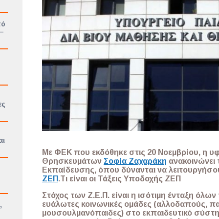
πό
 –
ες
αι
Με ΦΕΚ που εκδόθηκε στις 20 Νοεμβρίου, η υ
Θρησκευμάτων
Σοφία Ζαχαράκη
ανακοινώνει 
Εκπαίδευσης, όπου δύνανται να λειτουργήσ
ΖΕΠ
.
Τι είναι οι Τάξεις Υποδοχής ΖΕΠ
Στόχος των Ζ.Ε.Π. είναι η ισότιμη ένταξη όλω
ευάλωτες κοινωνικές ομάδες (αλλοδαπούς, πα
,
μουσουλμανόπαιδες) στο εκπαιδευτικό σύστη
ο