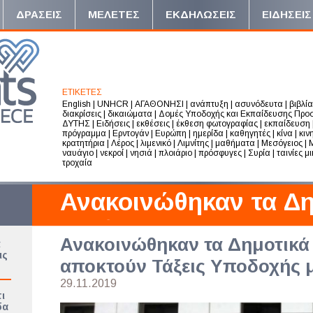
ΔΡΑΣΕΙΣ
ΜΕΛΕΤΕΣ
ΕΚΔΗΛΩΣΕΙΣ
ΕΙΔΗΣΕΙΣ
ΕΤΙΚΕΤΕΣ
English
|
UNHCR
|
ΑΓΑΘΟΝΗΣΙ
|
ανάπτυξη
|
ασυνόδευτα
|
βιβλία
διακρίσεις
|
δικαιώματα
|
Δομές Υποδοχής και Εκπαίδευσης Προ
ΔΥΤΗΣ
|
Ειδήσεις
|
εκθέσεις
|
έκθεση φωτογραφίας
|
εκπαίδευση
πρόγραμμα
|
Ερντογάν
|
Ευρώπη
|
ημερίδα
|
καθηγητές
|
κίνα
|
κιν
κρατητήρια
|
Λέρος
|
λιμενικό
|
Λιμνίτης
|
μαθήματα
|
Μεσόγειος
|
ναυάγιο
|
νεκροί
|
νησιά
|
πλοιάριο
|
πρόσφυγες
|
Συρία
|
ταινίες μ
τροχαία
Ανακοινώθηκαν τα Δη
σχολεία που αποκτού
Ανακοινώθηκαν τα Δημοτικά
ά
Υποδοχής μαθητών
ις
αποκτούν Τάξεις Υποδοχής 
29.11.2019
ι
δα