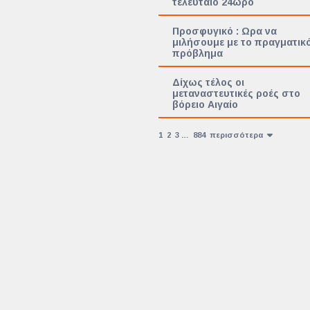
τελευταίο 24ωρο
Προσφυγικό : Ωρα να
μιλήσουμε με το πραγματικ
πρόβλημα
Δίχως τέλος οι
μεταναστευτικές ροές στο
βόρειο Αιγαίο
1
2
3
…
884
περισσότερα