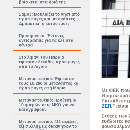
βρίσκεται στα όριά της
Σάμος: Βουλιάζει το νησί από
πρόσφυγες και μετανάστες –
Δραματική η κατάσταση
Προσφυγικό: Έντονες
αντιδράσεις για τα κλειστά
κέντρα
Στο λιμάνι του Πειραιά
έφτασαν δεκάδες πρόσφυγες
από το Αιγαίο
Μεταναστευτικό: Έφτασαν
τους 18.290 οι μετανάστες και
πρόσφυγες στη Μόρια
Με ΦΕΚ που 
Θρησκευμά
Μεταναστευτικό: Προθεσμία
Εκπαίδευσης
10 ημερών στις ΜΚΟ για να
ΖΕΠ
.
Τι είνα
καταγραφούν
Στόχος των 
ευάλωτες κο
Μεταναστευτικό: 411 αφίξεις,
μουσουλμανό
έξι συλλήψεις διακινητών το