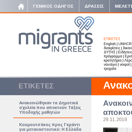
ΓΕΝΙΚΟΣ ΟΔΗΓΟΣ
ΔΡΑΣΕΙΣ
ΜΕΛΕΤ
ΕΤΙΚΕΤΕΣ
English
|
UNHCR
διακρίσεις
|
δικα
ΔΥΤΗΣ
|
Ειδήσει
πρόγραμμα
|
Ερν
κρατητήρια
|
Λέρ
ναυάγιο
|
νεκροί
τροχαία
Ανακο
ΕΤΙΚΕΤΕΣ
σχολε
Ανακοιν
Ανακοινώθηκαν τα Δημοτικά
Υποδ
σχολεία που αποκτούν Τάξεις
αποκτο
Υποδοχής μαθητών
29.11.2019
Κουμουτσάκος προς Γκράντι
για μεταναστευτικό: Η Ελλάδα