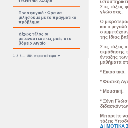
τελευταίο 24ωρο
υποστηρικτι
Στις τάξεις 
γλώσσας.
Προσφυγικό : Ωρα να
μιλήσουμε με το πραγματικό
Ο μικρότερο
πρόβλημα
και ο μεγαλύ
συμμετέχουν
Δίχως τέλος οι
της ίδιας βα
μεταναστευτικές ροές στο
βόρειο Αιγαίο
Στις τάξεις
εκμάθησης τ
1
2
3
…
884
περισσότερα
ένταξης των
μαθήματα στ
* Εικαστικά.
* Φυσική Αγ
* Μουσική.
* Ξένη Γλώσ
διδασκόντων
Μπορείτε να
τάξεις Υπο
ΔΗΜΟΤΙΚΑ 