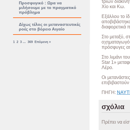
τριών διακινη
Προσφυγικό : Ωρα να
Χίο και Κω.
μιλήσουμε με το πραγματικό
πρόβλημα
Εξάλλου το ίδ
αποβιβάστηκαν
Δίχως τέλος οι μεταναστευτικές
διαφορετικά π
ροές στο βόρειο Αιγαίο
Στο μεταξύ, σ
οχηματαγωγό 
1
2
3
…
369
Επόμενη »
πρόσφυγες απ
Στο λιμάνι το
Star 1» μετα
Λέρο.
Οι μετανάστες
επιβιβαστούν
ΠΗΓΗ:
ΝΑΥΤ
σχόλια
Πρέπει να είσ