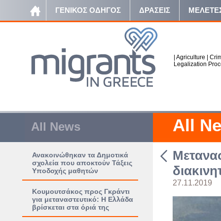
ΓΕΝΙΚΟΣ ΟΔΗΓΟΣ
ΔΡΑΣΕΙΣ
ΜΕΛΕΤΕ
|
Agriculture
|
Crim
Legalization Pro
All N
All News
Μετανασ
Ανακοινώθηκαν τα Δημοτικά
σχολεία που αποκτούν Τάξεις
διακινη
Υποδοχής μαθητών
27.11.2019
Κουμουτσάκος προς Γκράντι
για μεταναστευτικό: Η Ελλάδα
βρίσκεται στα όριά της