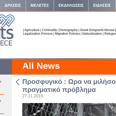
ΔΡΑΣΕΙΣ
ΜΕΛΕΤΕΣ
ΕΚΔΗΛΩΣΕΙΣ
ΕΙΔΗΣΕΙΣ
|
Agriculture
|
Criminality
|
Demography
|
Greek Emigrants Abroad
Legalization Process
|
Migration Policies
|
Naturalization
|
Refuge
All News
Προσφυγικό : Ωρα να μιλήσο
α
πραγματικό πρόβλημα
27.11.2019
ι