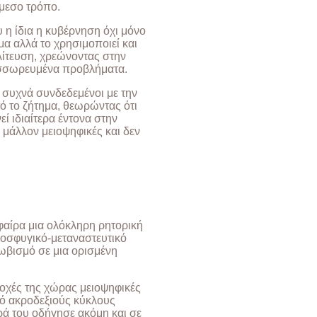
άμεσο τρόπο.
 η ίδια η κυβέρνηση όχι μόνο
α αλλά το χρησιμοποιεί και
λίτευση, χρεώνοντας στην
υσσωρευμένα προβλήματα.
, συχνά συνδεδεμένοι με την
τό το ζήτημα, θεωρώντας ότι
ί ιδιαίτερα έντονα στην
 μάλλον μειοψηφικές και δεν
αίρα μια ολόκληρη ρητορική
ροσφυγικό-μεταναστευτικό
λωβισμό σε μια ορισμένη
οχές της χώρας μειοψηφικές
ό ακροδεξιούς κύκλους
ά του οδήγησε ακόμη και σε