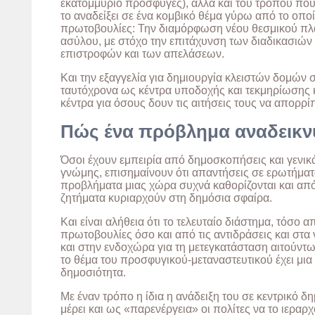
εκατομμύριο πρόσφυγες), αλλά και του τρόπου που
το αναδείξει σε ένα κομβικό θέμα γύρω από το οπο
πρωτοβουλίες: Την διαμόρφωση νέου θεσμικού πλα
ασύλου, με στόχο την επιτάχυνση των διαδικασιών
επιστροφών και των απελάσεων.
Και την εξαγγελία για δημιουργία κλειστών δομών 
ταυτόχρονα ως κέντρα υποδοχής και τεκμηρίωσης
κέντρα για όσους δουν τις αιτήσεις τους να απορρίπ
Πώς ένα πρόβλημα αναδεικνύ
Όσοι έχουν εμπειρία από δημοσκοπήσεις και γενικά 
γνώμης, επισημαίνουν ότι απαντήσεις σε ερωτήμα
προβλήματα μιας χώρα συχνά καθορίζονται και απ
ζητήματα κυριαρχούν στη δημόσια σφαίρα.
Και είναι αλήθεια ότι το τελευταίο διάστημα, τόσο α
πρωτοβουλίες όσο και από τις αντιδράσεις και στα
και στην ενδοχώρα για τη μετεγκατάσταση αιτούντ
το θέμα του προσφυγικού-μεταναστευτικού έχει μια
δημοσιότητα.
Με έναν τρόπο η ίδια η ανάδειξη του σε κεντρικό δ
μέρει και ως «παρενέργεια» οι πολίτες να το ιερα