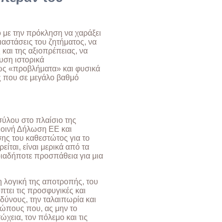
 με την πρόκληση να χαράξει
ιαστάσεις του ζητήματος, να
και της αξιοπρέπειας, να
ευση ιστορικά
 ως «προβλήματα» και φυσικά
ής που σε μεγάλο βαθμό
ύλου στο πλαίσιο της
Κοινή Δήλωση ΕΕ και
ης του καθεστώτος για το
είται, είναι μερικά από τα
οιαδήποτε προσπάθεια για μια
 η λογική της αποτροπής, του
τει τις προσφυγικές και
νδύνους, την ταλαιπωρία και
ώπους που, ας μην το
χεια, τον πόλεμο και τις