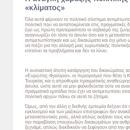
«κλίματος»
Όλα αυτά φέρνουν το πολιτικό σύστημα αντιμέτωπο
πολιτική που να ανταποκρίνεται στις πραγματικές δ
έχει ως πρώτη προτεραιότητα το σεβασμό της ζωής 
αναγνωρίζει ότι τόσο το άσυλο όσο και η μετανάστ
αντιμετωπίστηκαν και ως δικαιώματα και όχι μόνο
να πιέζει για την αλλαγή μιας ευρωπαϊκής πολιτικ
επιτείνει τα προβλήματα και δεν τα λύνει.
Η ουσιαστική άτυπη κατάργηση του δικαιώματος ασ
«Ευρώπης-Φρούριο», οι περιορισμοί που θέτει η 
Τουρκίας και η απροθυμία πραγματικής αναθεώρησ
άσυλο, ώστε αυτό να μην φαλκιδεύεται ούτε να αναιρ
πραγματικά εμπόδια που έχει να αντιμετωπίσει οπ
πολιτική αρχών πάνω σε αυτό το ζήτημα.
Όμως, από την άλλη η διεθνής εμπειρία δείχνει ότι
εγκλεισμού και των μαζικών επιστροφών δεν ανακόπ
μεταναστευτικές ροές, αλλά απλώς αυξάνει τους κι
την παραβίαση στοιχειωδών δικαιωμάτων για ανθρ
ξεχνάμε, απλώς διεκδικούν να ξεφύγουν από την φτώ