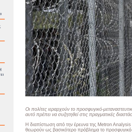
α
ς
Η
ει
Οι πολίτες ιεραρχούν το προσφυγικό-μεταναστευτικ
αυτό πρέπει να συζητηθεί στις πραγματικές διαστάσ
Η διαπίστωση από την έρευνα της Metron Analysis γ
θεωρούν ως βασικότερο πρόβλημα το προσφυγικό-μ