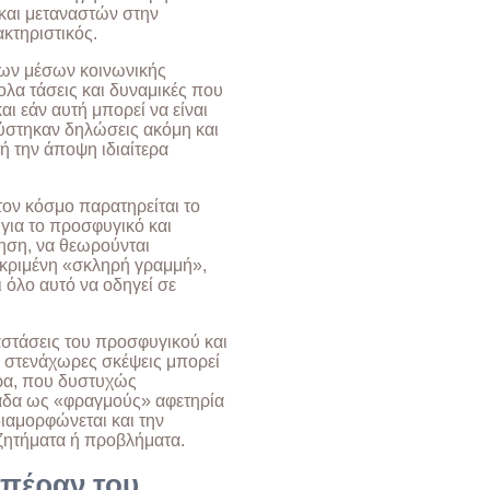
και μεταναστών στην
ακτηριστικός.
 των μέσων κοινωνικής
λα τάσεις και δυναμικές που
ι εάν αυτή μπορεί να είναι
ούστηκαν δηλώσεις ακόμη και
ή την άποψη ιδιαίτερα
 τον κόσμο παρατηρείται το
 για το προσφυγικό και
ηση, να θεωρούνται
εκριμένη «σκληρή γραμμή»,
ι όλο αυτό να οδηγεί σε
αστάσεις του προσφυγικού και
 στενάχωρες σκέψεις μπορεί
τρα, που δυστυχώς
άδα ως «φραγμούς» αφετηρία
ιαμορφώνεται και την
ζητήματα ή προβλήματα.
 πέραν του