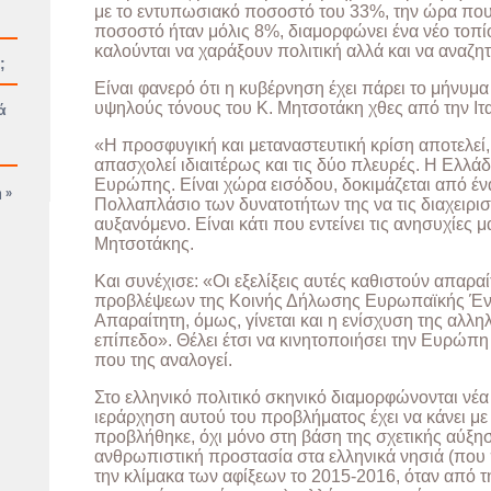
με το εντυπωσιακό ποσοστό του 33%, την ώρα που 
ποσοστό ήταν μόλις 8%, διαμορφώνει ένα νέο τοπί
καλούνται να χαράξουν πολιτική αλλά και να αναζη
;
Είναι φανερό ότι η κυβέρνηση έχει πάρει το μήνυμα 
υψηλούς τόνους του Κ. Μητσοτάκη χθες από την Ιτα
ά
«Η προσφυγική και μεταναστευτική κρίση αποτελεί,
απασχολεί ιδιαιτέρως και τις δύο πλευρές. Η Ελλάδ
Ευρώπης. Είναι χώρα εισόδου, δοκιμάζεται από έν
 »
Πολλαπλάσιο των δυνατοτήτων της να τις διαχειρισ
αυξανόμενο. Είναι κάτι που εντείνει τις ανησυχίες 
Μητσοτάκης.
Και συνέχισε: «Οι εξελίξεις αυτές καθιστούν απαρα
προβλέψεων της Κοινής Δήλωσης Ευρωπαϊκής Έν
Απαραίτητη, όμως, γίνεται και η ενίσχυση της αλλ
επίπεδο». Θέλει έτσι να κινητοποιήσει την Ευρώπη
που της αναλογεί.
Στο ελληνικό πολιτικό σκηνικό διαμορφώνονται νέα 
ιεράρχηση αυτού του προβλήματος έχει να κάνει με
προβλήθηκε, όχι μόνο στη βάση της σχετικής αύξη
ανθρωπιστική προστασία στα ελληνικά νησιά (που
την κλίμακα των αφίξεων το 2015-2016, όταν από 