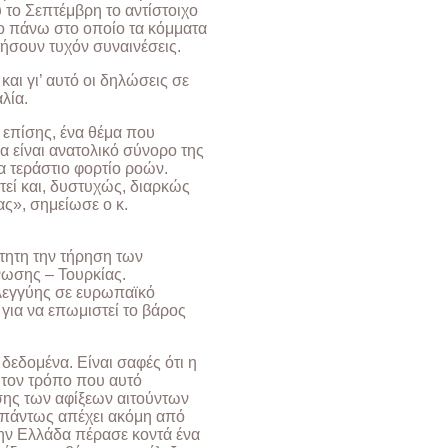
το Σεπτέμβρη το αντίστοιχο
ο πάνω στο οποίο τα κόμματα
τήσουν τυχόν συναινέσεις.
και γι’ αυτό οι δηλώσεις σε
λία.
 επίσης, ένα θέμα που
α είναι ανατολικό σύνορο της
α τεράστιο φορτίο ροών.
τεί και, δυστυχώς, διαρκώς
μας», σημείωσε ο κ.
ίτητη την τήρηση των
ωσης – Τουρκίας.
ηλεγγύης σε ευρωπαϊκό
 για να επωμιστεί το βάρος
δεδομένα. Είναι σαφές ότι η
 τον τρόπο που αυτό
σης των αφίξεων αιτούντων
 πάντως απέχει ακόμη από
την Ελλάδα πέρασε κοντά ένα