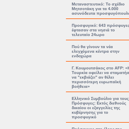
Μεταναστευτικό: Το σχέδιο
Μητσοτάκη για τα 4.000
ασυνόδευτα προσφυγόπουλ
Προσφυγικό: 643 πρόσφυγε
έφτασαν στα νησιά το
τελευταίο 24ωρο
Πού θα γίνουν τα νέα
ελεγχόμενα κέντρα στην
ενδοχώρα
Γ. Κουμουτσάκος στο AFP: «
Τουρκία οφείλει να σταματήσ
να "εκβιάζει" αν θέλει
περισσότερη ευρωπαϊκή
βοήθεια»
Ελληνικό Συμβούλιο για τους
Πρόσφυγες: Εκτός διεθνούς
δικαίου οι εξαγγελίες της
κυβέρνησης για το
προσφυγικό