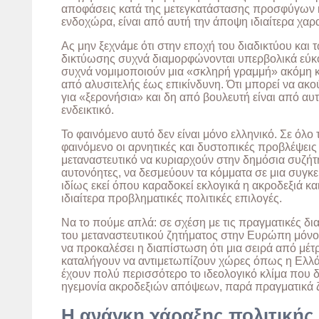
αποφάσεις κατά της μετεγκατάστασης προσφύγων 
ενδοχώρα, είναι από αυτή την άποψη ιδιαίτερα χαρ
Ας μην ξεχνάμε ότι στην εποχή του διαδικτύου και
δικτύωσης συχνά διαμορφώνονται υπερβολικά εύκο
συχνά νομιμοποιούν μια «σκληρή γραμμή» ακόμη κα
από αλυσιτελής έως επικίνδυνη. Ότι μπορεί να ακ
για «ξερονήσια» και δη από βουλευτή είναι από αυτ
ενδεικτικό.
Το φαινόμενο αυτό δεν είναι μόνο ελληνικό. Σε όλο
φαινόμενο οι αρνητικές και δυστοπικές προβλέψεις
μεταναστευτικό να κυριαρχούν στην δημόσια συζήτ
αυτονόητες, να δεσμεύουν τα κόμματα σε μια συγκ
ιδίως εκεί όπου καραδοκεί εκλογικά η ακροδεξιά κα
ιδιαίτερα προβληματικές πολιτικές επιλογές.
Να το πούμε απλά: σε σχέση με τις πραγματικές δι
του μεταναστευτικού ζητήματος στην Ευρώπη μόνο
να προκαλέσει η διαπίστωση ότι μια σειρά από μέ
καταλήγουν να αντιμετωπίζουν χώρες όπως η Ελλ
έχουν πολύ περισσότερο το ιδεολογικό κλίμα που δ
ηγεμονία ακροδεξιών απόψεων, παρά πραγματικά 
Η ανάγκη χάραξης πολιτικής