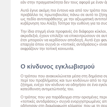
εάν στην πραγματικότητα δεν τους αφορά με έναν 
Αυτό έγινε ακόμη πιο έντονο και από τον τρόπο που
προβάλλει τις πρωτοβουλίες πάνω σε αυτό το ζήτημ
ως πεδίο αντιπαράθεσης με την αξιωματική αντιπο
κυβέρνηση του Αλέξη Τσίπρα την ευθύνη για τα σ
Την ίδια στιγμή είναι προφανές ότι διάφοροι κύκλοι
ακροδεξιά, έχουν επιλέξει να επικεντρώσουν σε αυ
έτσι μπορούν να κερδίσουν αποδοχή. Αυτό έχει φανε
επαρχία όπου συχνά οι «τοπικές αντιδράσεις» είναι
εκφράζουν την τοπική κοινωνία.
Ο κίνδυνος εγκλωβισμού
Ο τρόπου που ανακυκλώνεται μέσα στη δημόσια σφ
περί του προβλήματος και των κινδύνων από το π
ζήτημα, ενέχει τον κίνδυνο να οδηγήσει σε ένα εγκ
κατεύθυνση αντιμετώπισής του.
Ο τρόπος που για παράδειγμα στην ορισμένες περι
«τοπικές αντιδράσεις» συχνά ενορχηστρωμένες απ
οδήγησαν στη διαμόρφωση κλίματος που με τη σειρ