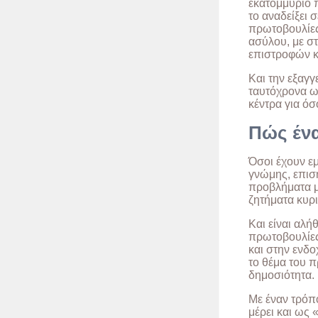
εκατομμύριο π
το αναδείξει 
πρωτοβουλίες
ασύλου, με σ
επιστροφών κ
Και την εξαγγ
ταυτόχρονα ω
κέντρα για όσ
Πώς ένα
Όσοι έχουν εμ
γνώμης, επισ
προβλήματα μ
ζητήματα κυρ
Και είναι αλήθ
πρωτοβουλίες 
και στην ενδ
το θέμα του π
δημοσιότητα.
Με έναν τρόπο
μέρει και ως 