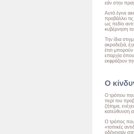
εάν στην πραγ
Αυτό έγινε ακ
προβάλλει τις
ως πεδίο αντ
κυβέρνηση το
Την ίδια στιγ
ακροδεξιά, έχ
έτσι μπορούν 
επαρχία όπου 
εκφράζουν την
Ο κίνδ
Ο τρόπου που
περί του προ
ζήτημα, ενέχε
κατεύθυνση α
Ο τρόπος που
«τοπικές αντ
οδήγησαν στη