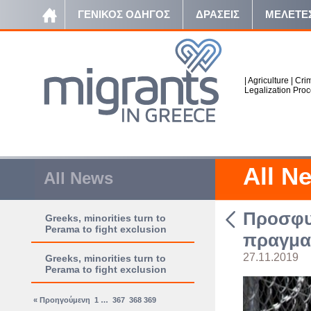
ΓΕΝΙΚΟΣ ΟΔΗΓΟΣ
ΔΡΑΣΕΙΣ
ΜΕΛΕΤΕ
|
Agriculture
|
Crim
Legalization Pro
All N
All News
Προσφυγ
Greeks, minorities turn to
Perama to fight exclusion
πραγμα
27.11.2019
Greeks, minorities turn to
Perama to fight exclusion
« Προηγούμενη
1
…
367
368
369