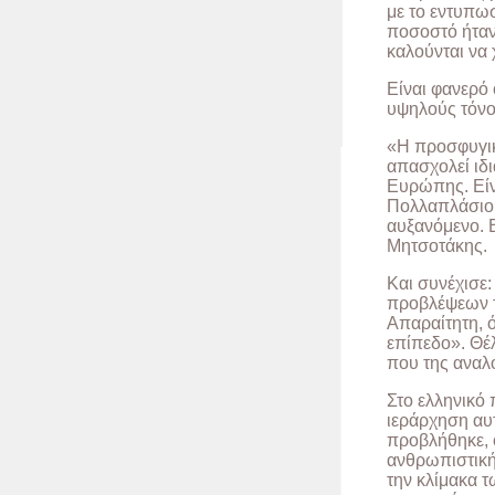
με το εντυπω
ποσοστό ήταν
καλούνται να 
Είναι φανερό 
υψηλούς τόνου
«Η προσφυγική
απασχολεί ιδι
Ευρώπης. Είνα
Πολλαπλάσιο τ
αυξανόμενο. Ε
Μητσοτάκης.
Και συνέχισε:
προβλέψεων 
Απαραίτητη, ό
επίπεδο». Θέλ
που της αναλο
Στο ελληνικό 
ιεράρχηση αυτ
προβλήθηκε, 
ανθρωπιστική
την κλίμακα 