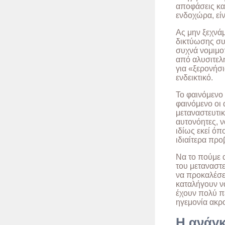
αποφάσεις κα
ενδοχώρα, είν
Ας μην ξεχνάμ
δικτύωσης συ
συχνά νομιμοπ
από αλυσιτελ
για «ξερονήσι
ενδεικτικό.
Το φαινόμενο 
φαινόμενο οι 
μεταναστευτι
αυτονόητες, 
ιδίως εκεί όπ
ιδιαίτερα προ
Να το πούμε α
του μεταναστ
να προκαλέσε
καταλήγουν ν
έχουν πολύ πε
ηγεμονία ακρ
Η ανάγκ