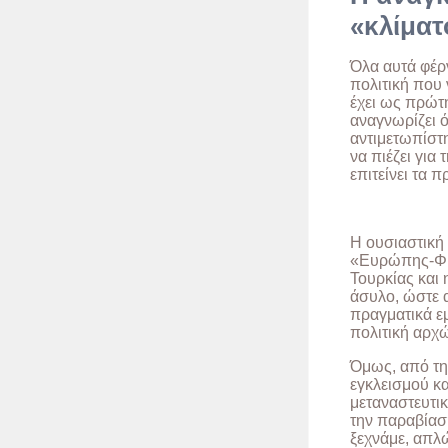
«κλίματ
Όλα αυτά φέρ
πολιτική που 
έχει ως πρώτη
αναγνωρίζει ό
αντιμετωπίστ
να πιέζει για
επιτείνει τα π
Η ουσιαστική
«Ευρώπης-Φρο
Τουρκίας και
άσυλο, ώστε α
πραγματικά ε
πολιτική αρχ
Όμως, από την
εγκλεισμού κα
μεταναστευτικ
την παραβίασ
ξεχνάμε, απλώ