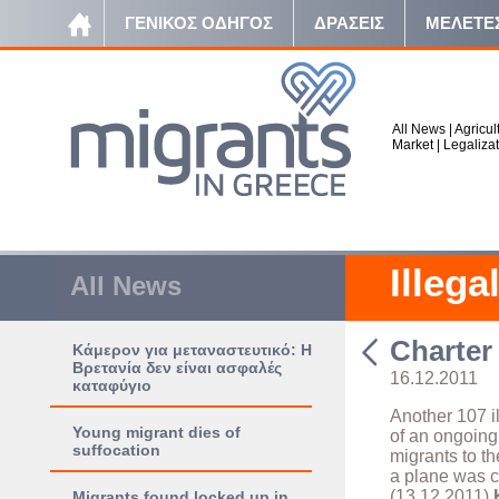
ΓΕΝΙΚΟΣ ΟΔΗΓΟΣ
ΔΡΑΣΕΙΣ
ΜΕΛΕΤΕ
All News
|
Agricul
Market
|
Legaliza
Illega
All News
Charter
Κάμερον για μεταναστευτικό: Η
Βρετανία δεν είναι ασφαλές
16.12.2011
καταφύγιο
Another 107 i
Young migrant dies of
of an ongoing 
suffocation
migrants to t
a plane was c
(13.12.2011)
Migrants found locked up in