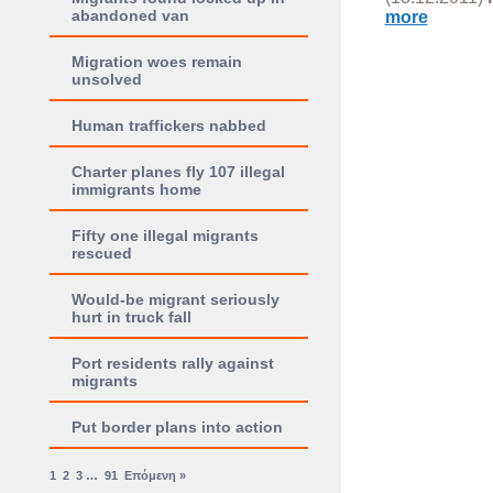
abandoned van
more
Migration woes remain
unsolved
Human traffickers nabbed
Charter planes fly 107 illegal
immigrants home
Fifty one illegal migrants
rescued
Would-be migrant seriously
hurt in truck fall
Port residents rally against
migrants
Put border plans into action
1
2
3
…
91
Επόμενη »