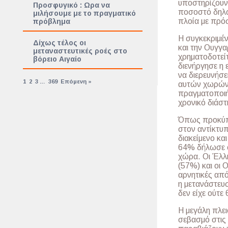
υποστηρίζουν
Προσφυγικό : Ωρα να
ποσοστό δηλών
μιλήσουμε με το πραγματικό
πλοία με πρό
πρόβλημα
H συγκεκριμέν
Δίχως τέλος οι
και την Ουγγα
μεταναστευτικές ροές στο
χρηματοδοτεί
βόρειο Αιγαίο
διενήργησε η 
να διερευνήσε
1
2
3
…
369
Επόμενη »
αυτών χωρών 
πραγματοποιή
χρονικό διάστ
Όπως προκύπτε
στον αντίκτυπ
διακείμενο κα
64% δήλωσε ότ
χώρα. Οι Έλλην
(57%) και οι 
αρνητικές από
η μετανάστευσ
δεν είχε ούτε
Η μεγάλη πλε
σεβασμό στις