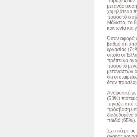
παραβιάζουν 
μετανάστευση 
χαμηλότερο π
ποσοστό στην
Μάλιστα, το 5
κοινωνία και 
Όσον αφορά σ
βαθμό ότι υπ
εργασίας (74%
οποία οι Έλλη
πρέπει να ανα
ποσοστό μεγα
μεταναστών ο
ότι οι εταιρε
όταν προσλα
Αναφορικά με 
(53%) πιστεύο
πηγάζει από τ
πρόσβαση υπηρ
διαδεδομένη σ
παιδιά (65%).
Σχετικά με τι
αγοράς εργασί