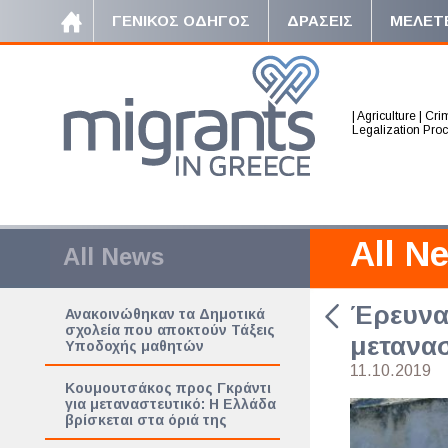
ΓΕΝΙΚΟΣ ΟΔΗΓΟΣ
ΔΡΑΣΕΙΣ
ΜΕΛΕΤ
|
Agriculture
|
Crim
Legalization Pro
All N
All News
Έρευνα:
Ανακοινώθηκαν τα Δημοτικά
σχολεία που αποκτούν Τάξεις
μετανασ
Υποδοχής μαθητών
11.10.2019
Κουμουτσάκος προς Γκράντι
για μεταναστευτικό: Η Ελλάδα
βρίσκεται στα όριά της