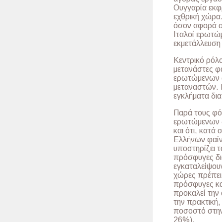
Ουγγαρία εκφρ
εχθρική χώρα.
όσον αφορά σ
Ιταλοί ερωτώμ
εκμετάλλευση 
Κεντρικό ρόλ
μετανάστες φα
ερωτώμενων α
μεταναστών. Ε
εγκλήματα δι
Παρά τους φόβ
ερωτώμενων δ
και ότι, κατά
Ελλήνων φαίνε
υποστηρίζει τ
πρόσφυγες δια
εγκαταλείψουν
χώρες πρέπει
πρόσφυγες και
προκαλεί την
την πρακτική
ποσοστό στην
26%).