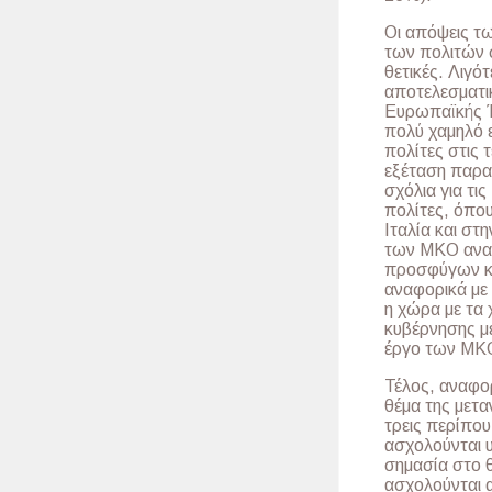
Οι απόψεις τ
των πολιτών σ
θετικές. Λιγό
αποτελεσματι
Ευρωπαϊκής Έ
πολύ χαμηλό ε
πολίτες στις 
εξέταση παρα
σχόλια για τι
πολίτες, όπου
Ιταλία και στ
των ΜΚΟ αναφο
προσφύγων και
αναφορικά με 
η χώρα με τα 
κυβέρνησης μέ
έργο των ΜΚ
Τέλος, αναφορ
θέμα της μετ
τρεις περίπου
ασχολούνται υ
σημασία στο θ
ασχολούνται 