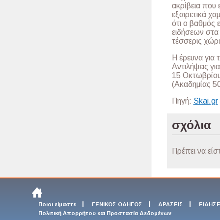
ακρίβεια που 
εξαιρετικά χα
ότι ο βαθμός 
ειδήσεων στα 
τέσσερις χώρ
Η έρευνα για 
Αντιλήψεις γι
15 Οκτωβρίου,
(Ακαδημίας 50)
Πηγή:
Skai.gr
σχόλια
Πρέπει να είσ
Ποιοι είμαστε
ΓΕΝΙΚΟΣ ΟΔΗΓΟΣ
ΔΡΑΣΕΙΣ
ΕΙΔΗΣΕ
Πολιτική Απορρήτου και Προστασία Δεδομένων