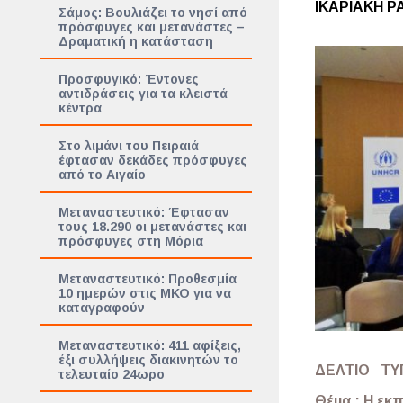
ΙΚΑΡΙΑΚΗ Ρ
Σάμος: Βουλιάζει το νησί από
πρόσφυγες και μετανάστες –
Δραματική η κατάσταση
Προσφυγικό: Έντονες
αντιδράσεις για τα κλειστά
κέντρα
Στο λιμάνι του Πειραιά
έφτασαν δεκάδες πρόσφυγες
από το Αιγαίο
Μεταναστευτικό: Έφτασαν
τους 18.290 οι μετανάστες και
πρόσφυγες στη Μόρια
Μεταναστευτικό: Προθεσμία
10 ημερών στις ΜΚΟ για να
καταγραφούν
Μεταναστευτικό: 411 αφίξεις,
έξι συλλήψεις διακινητών το
ΔΕΛΤΙΟ ΤΥ
τελευταίο 24ωρο
Θέμα :
Η εκπ