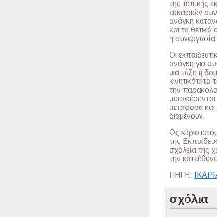
της τυπικής 
ευκαιριών συν
ανάγκη κατανο
και τα θετικά
η συνεργασία
Οι εκπαιδευτι
ανάγκη για συ
μια τάξη ή δο
κινητικότητα 
την παρακολού
μεταφέρονται
μεταφορά και
διαμένουν.
Ως κύριο επό
της Εκπαίδευ
σχολεία της 
την κατεύθυν
ΠΗΓΗ:
ΙΚΑΡ
σχόλια