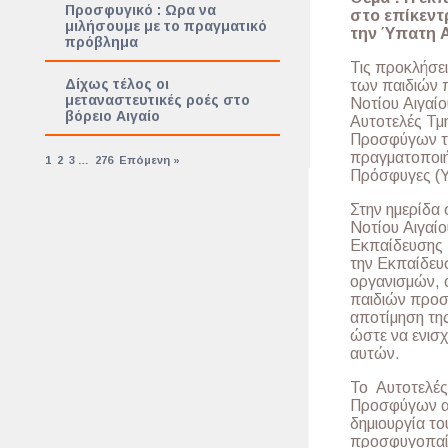
Προσφυγικό : Ωρα να
στο επίκεντ
μιλήσουμε με το πραγματικό
την Ύπατη 
πρόβλημα
Τις προκλήσει
Δίχως τέλος οι
των παιδιών 
μεταναστευτικές ροές στο
Νοτίου Αιγαίο
βόρειο Αιγαίο
Αυτοτελές Τμ
Προσφύγων το
πραγματοποιή
1
2
3
…
276
Επόμενη »
Πρόσφυγες (Υ
Στην ημερίδα 
Νοτίου Αιγαίο
Εκπαίδευσης 
την Εκπαίδευ
οργανισμών, 
παιδιών προσ
αποτίμηση της
ώστε να ενισ
αυτών.
Το Αυτοτελές
Προσφύγων αν
δημιουργία το
προσφυγοπαίδ