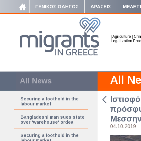
ΓΕΝΙΚΟΣ ΟΔΗΓΟΣ
ΔΡΑΣΕΙΣ
ΜΕΛΕΤ
|
Agriculture
|
Crim
Legalization Pro
All N
All News
Ιστιοφό
Securing a foothold in the
labour market
πρόσφυγ
Μεσσην
Bangladeshi man sues state
over 'warehouse' ordea
04.10.2019
Securing a foothold in the
labour market