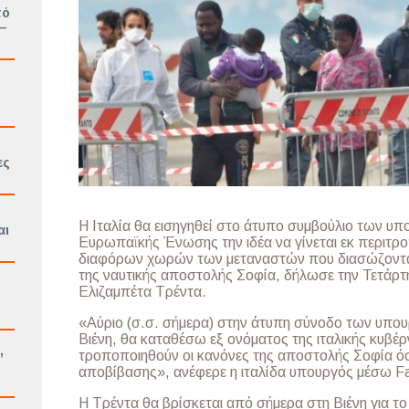
πό
 –
ες
Η Ιταλία θα εισηγηθεί στο άτυπο συμβούλιο των υ
αι
Ευρωπαϊκής Ένωσης την ιδέα να γίνεται εκ περιτρ
διαφόρων χωρών των μεταναστών που διασώζονται
της ναυτικής αποστολής Σοφία, δήλωσε την Τετάρτ
Ελιζαμπέτα Τρέντα.
«Αύριο (σ.σ. σήμερα) στην άτυπη σύνοδο των υπο
Βιένη, θα καταθέσω εξ ονόματος της ιταλικής κυβέ
,
τροποποιηθούν οι κανόνες της αποστολής Σοφία όσ
ο
αποβίβασης», ανέφερε η ιταλίδα υπουργός μέσω F
Η Τρέντα θα βρίσκεται από σήμερα στη Βιένη για τ