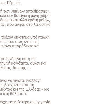
ριο, Πέμπτη.
αγή των λιμένων αποβίβασης»,
αλία δεν θα είναι η μόνη χώρα
άμουν) και άλλα κράτη μέλη»,
ας, που ανήκει στο λαϊκιστικό
 τρέχον διάστημα υπό ιταλική
άστες που σώζονται στη
 κανόνα απαράδεκτο και
αποδεχόμενη αυτή την
αληθινή κοινότητα, αξιών και
 τις ίδιες της τις
ίναι να γίνεται εναλλαγή
υ βρέχονται απο τη
 Μάλτας και της Ελλάδας» ως
ι στη θάλασσα.
πάρχει εκτενέστερη συνεργασία