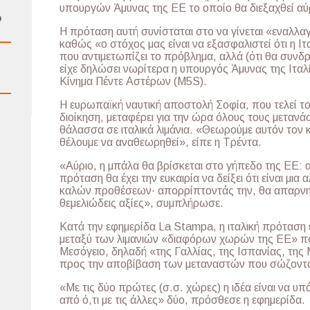
υπουργών Άμυνας της ΕΕ το οποίο θα διεξαχθεί αύ
ό
Η πρόταση αυτή συνίσταται στο να γίνεται «εναλλ
καθώς «ο στόχος μας είναι να εξασφαλιστεί ότι η Ιτ
που αντιμετωπίζει το πρόβλημα, αλλά (ότι θα συνδρ
είχε δηλώσει νωρίτερα η υπουργός Άμυνας της Ιταλί
Κίνημα Πέντε Αστέρων (M5S).
Η ευρωπαϊκή ναυτική αποστολή Σοφία, που τελεί το
διοίκηση, μεταφέρει για την ώρα όλους τους μεταν
θάλασσα σε ιταλικά λιμάνια. «Θεωρούμε αυτόν τον
θέλουμε να αναθεωρηθεί», είπε η Τρέντα.
«Αύριο, η μπάλα θα βρίσκεται στο γήπεδο της ΕΕ: 
πρόταση θα έχει την ευκαιρία να δείξει ότι είναι μια 
καλών προθέσεων· απορρίπτοντάς την, θα απαρνηθεί
θεμελιώδεις αξίες», συμπλήρωσε.
Κατά την εφημερίδα La Stampa, η ιταλική πρόταση ε
μεταξύ των λιμανιών «διαφόρων χωρών της ΕΕ» πο
Μεσόγειο, δηλαδή «της Γαλλίας, της Ισπανίας, της
προς την αποβίβαση των μεταναστών που σώζοντα
«Με τις δύο πρώτες (σ.σ. χώρες) η ιδέα είναι να υ
από ό,τι με τις άλλες» δύο, πρόσθεσε η εφημερίδα.