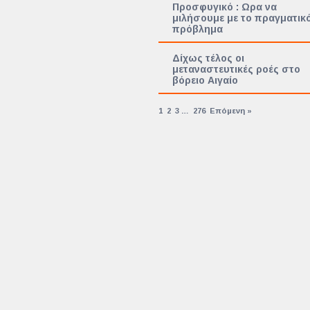
Προσφυγικό : Ωρα να
μιλήσουμε με το πραγματικ
πρόβλημα
Δίχως τέλος οι
μεταναστευτικές ροές στο
βόρειο Αιγαίο
1
2
3
…
276
Επόμενη »