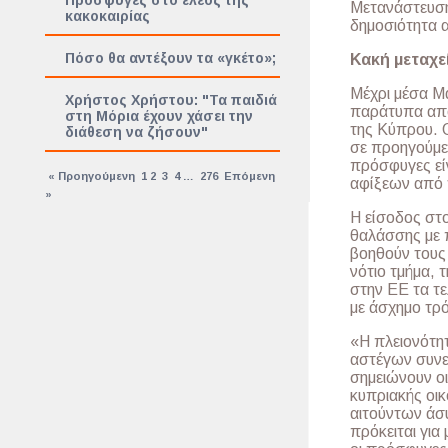
Πρόσφυγες στο έλεος της
Μετανάστευσης
κακοκαιρίας
δημοσιότητα
Πόσο θα αντέξουν τα «γκέτο»;
Κακή μεταχε
Μέχρι μέσα Μ
Χρήστος Χρήστου: "Τα παιδιά
παράτυπα από
στη Μόρια έχουν χάσει την
της Κύπρου. 
διάθεση να ζήσουν"
σε προηγούμεν
πρόσφυγες εί
« Προηγούμενη
1
2
3
4
…
276
Επόμενη
αφίξεων από 
»
Η είσοδος στο
θαλάσσης με 
βοηθούν τους
νότιο τμήμα, 
στην ΕΕ τα τε
με άσχημο τρό
«Η πλειονότητ
αστέγων συνε
σημειώνουν οι
κυπριακής οι
αιτούντων άσ
πρόκειται γι