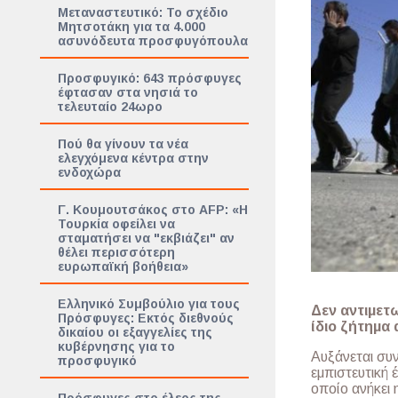
Μεταναστευτικό: Το σχέδιο
Μητσοτάκη για τα 4.000
ασυνόδευτα προσφυγόπουλα
Προσφυγικό: 643 πρόσφυγες
έφτασαν στα νησιά το
τελευταίο 24ωρο
Πού θα γίνουν τα νέα
ελεγχόμενα κέντρα στην
ενδοχώρα
Γ. Κουμουτσάκος στο AFP: «Η
Τουρκία οφείλει να
σταματήσει να "εκβιάζει" αν
θέλει περισσότερη
ευρωπαϊκή βοήθεια»
Ελληνικό Συμβούλιο για τους
Δεν αντιμετ
Πρόσφυγες: Εκτός διεθνούς
ίδιο ζήτημα 
δικαίου οι εξαγγελίες της
κυβέρνησης για το
Aυξάνεται συ
προσφυγικό
εμπιστευτική
οποίο ανήκει